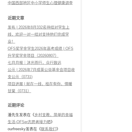
中国西部地区中小学师生心理健康调查
近期文章
发布 | 2026年8月332名待结对学生上
线，欢迎一对一结对支持他们完成学
业！
OFS奖学金学生2026年高考成绩 | OFS
升学奖学金项目（20260807）
七月月报｜沐光而行，众行致远
公示 | 2026年7月成英公益基金会项目收
支公示（0731)
项目进展 | 就在一线，桂在有你，情暖
甘棠（0731）
近期评论
潘先生
发表在《
乡村支教，简单的幸福
生活-OFSer志愿者接力晒
》
ourfreesky
发表在《
联系我们
》