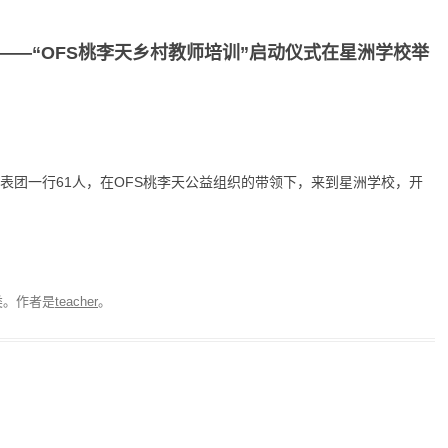
——“OFS桃李天乡村教师培训”启动仪式在星洲学校举
代表团一行61人，在OFS桃李天公益组织的带领下，来到星洲学校，开
类。
作者是
teacher
。