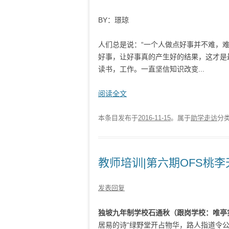
BY：璟琼
人们总是说：“一个人做点好事并不难，难
好事，让好事真的产生好的结果，这才是
读书，工作。一直坚信知识改变...
阅读全文
本条目发布于
2016-11-15
。属于
助学走访
分
教师培训|第六期OFS桃
发表回复
独坡九年制学校石通秋
（跟岗学校：唯亭
居易的诗“绿野堂开占物华，路人指道令