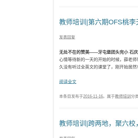
教师培训|第六期OFS桃
发表回复
无处不在的赞美——牙屯堡团头完小 石
心情等待新的一天的开始的时候，薛老师
久没有听过全英文的课堂了，刚开始居然有点
阅读全文
本条目发布于
2016-11-16
。属于
教师培训
分
教师培训|跨两地，聚六校