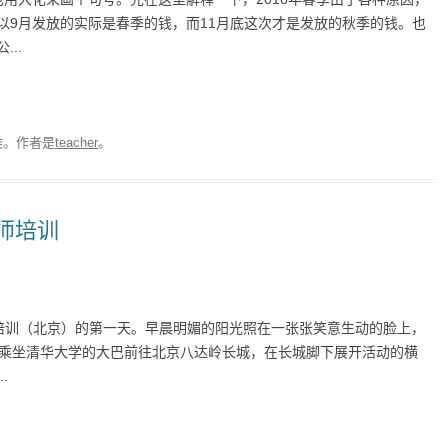
以9月发放的实际是春季的钱，而11月底这次才是发放的秋季的钱。也
..
类。
作者是
teacher
。
师培训
师培训（北京）的第一天。早晨明媚的阳光照在一张张笑意生动的脸上，
正乘坐清华大学的大巴前往北京八达岭长城，在长城脚下展开活动的横
.