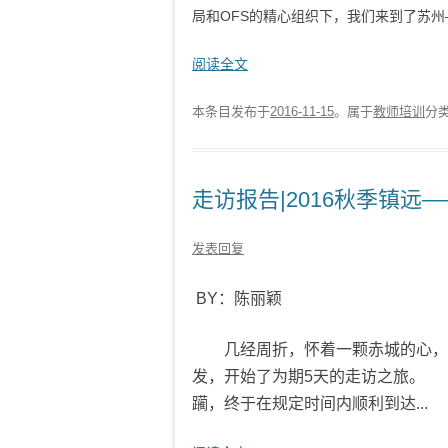
局和OFS的精心组织下，我们来到了苏州—.
阅读全文
本条目发布于
2016-11-15
。属于
教师培训
分
走访报告|2016秋季镇
发表回复
BY：陈丽颖
几经周折，怀着一颗赤城的心，终
发，开始了为期5天的走访之旅。
历
躏，终于在规定时间内顺利到达...