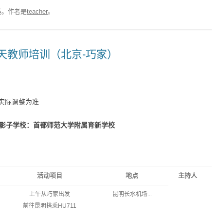
类。
作者是
teacher
。
李天教师培训（北京-巧家）
实际调整为准
。影子学校：首都师范大学附属育新学校
活动项目
地点
主持人
上午从巧家出发
昆明长水机场...
前往昆明搭乘
HU711