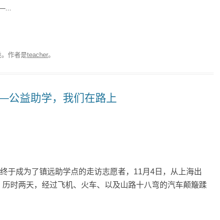
..
类。
作者是
teacher
。
远——公益助学，我们在路上
于成为了镇远助学点的走访志愿者，11月4日，从上海出
时两天，经过飞机、火车、以及山路十八弯的汽车颠簸蹂