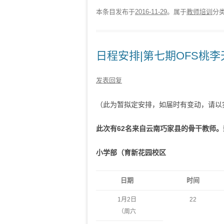
本条目发布于
2016-11-29
。属于
教师培训
分
日程安排|第七期OFS桃
发表回复
（此为暂拟定安排，如届时有变动，请以
此次有62名来自云南巧家县的骨干教师
小学部（育新花园校区
日期
时间
1
月
2
日
2
2
（周六