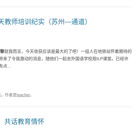
李天教师培训纪实（苏州—通道）
庆黎
就我而言，今天收获应该是最大的了吧！一组人在地铁站怀着期待的
带来了令我激动的消息，随他们一起去外国语学校观ILP课堂。已经许
...
类。
作者是
teacher
。
，共话教育情怀