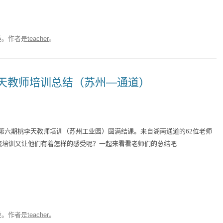
类。
作者是
teacher
。
李天教师培训总结（苏州—通道）
一周的第六期桃李天教师培训（苏州工业园）圆满结课。来自湖南通道的62位老师
流培训又让他们有着怎样的感受呢？一起来看看老师们的总结吧
类。
作者是
teacher
。