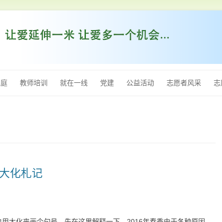
跳
至
家庭
教师培训
就在一线
党建
公益活动
志愿者风采
志
内
容
西大化札记
用大化来画个句号。先在这里解释一下，2016年春季由于各种原因，