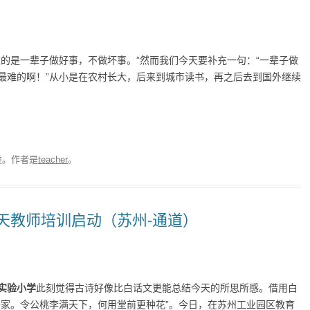
的是一辈子做好事，不做坏事。”然而我们今天要补充一句：“一辈子做
最难的啊！”从小是在农村长大，后来到城市读书，再之后去到国外继续
类。
作者是
teacher
。
李天教师培训启动（苏州-通道）
实验小学
此刻觉得古诗好像比白话文更能总结今天的所思所感。借用白
公家。令公桃李满天下，何用堂前更种花”。今日，在苏州工业园区教育