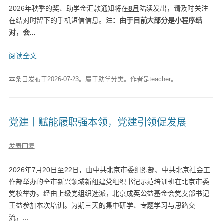
2026年秋季的奖、助学金汇款通知将在
8月
陆续发出，请及时关注
在结对时留下的手机短信信息。
注：由于目前大部分是小程序结
对，会...
阅读全文
本条目发布于
2026-07-23
。属于
助学
分类。
作者是
teacher
。
党建丨赋能履职强本领，党建引领促发展
发表回复
2026年7月20日至22日，由中共北京市委组织部、中共北京社会工
作部举办的全市新兴领域新组建党组织书记示范培训班在北京市委
党校举办。经由上级党组织选派，北京成英公益基金会党支部书记
王益参加本次培训。为期三天的集中研学、专题学习与思路交
流，...