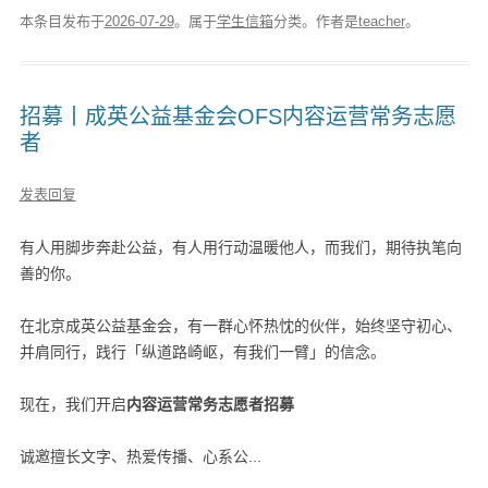
本条目发布于
2026-07-29
。属于
学生信箱
分类。
作者是
teacher
。
招募丨成英公益基金会OFS内容运营常务志愿
者
发表回复
有人用脚步奔赴公益，有人用行动温暖他人，而我们，期待执笔向
善的你。
在
北京成英公益基金会
，有一群心怀热忱的伙伴，始终坚守初心、
并肩同行，践行「纵道路崎岖，有我们一臂」的信念。
现在，我们开启
内容运营常务志愿者招募
诚邀擅长文字、热爱传播、心系公...