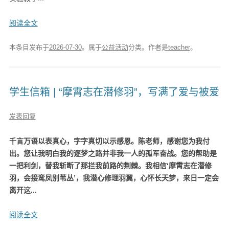
阅读全文
本条目发布于
2026-07-30
。属于
公益活动
分类。
作者是
teacher
。
学生信箱 | “摩霄志在潜修羽”，写满了爱与被爱
发表回复
千言万语以表真心，字字真切以示感恩。陈老师，感谢您为我付
出。您让我明白我的逐梦之路并非我一人的孤军奋战。您的帮助是
一把利剑，替我斩断了那拦我前路的荆棘。我相信‘摩霄志在潜修
羽，会接鸾凤别苇丛’，我潜心修理羽翼，心怀长天梦，来日一定会
离开这...
阅读全文