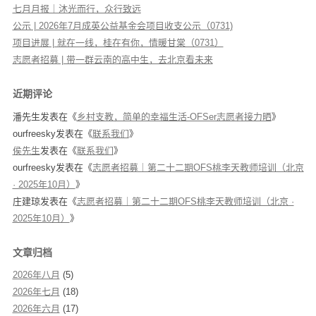
七月月报｜沐光而行，众行致远
公示 | 2026年7月成英公益基金会项目收支公示（0731)
项目进展 | 就在一线，桂在有你，情暖甘棠（0731）
志愿者招募 | 带一群云南的高中生，去北京看未来
近期评论
潘先生
发表在《
乡村支教，简单的幸福生活-OFSer志愿者接力晒
》
ourfreesky
发表在《
联系我们
》
侯先生
发表在《
联系我们
》
ourfreesky
发表在《
志愿者招募｜第二十二期OFS桃李天教师培训（北京
· 2025年10月）
》
庄建琼
发表在《
志愿者招募｜第二十二期OFS桃李天教师培训（北京 ·
2025年10月）
》
文章归档
2026年八月
(5)
2026年七月
(18)
2026年六月
(17)