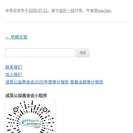
本条目发布于
2026-07-11
。属于
就在一线
分类。
作者是
teacher
。
文
←
早期文章
章
搜
导
索
航
：
联系我们
加入我们
成英公益基金会2025年度审计报告
查看全部审计报告
成英公益基金会小程序