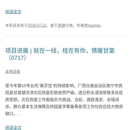
阅读全文
本条目发布于
2026-07-22
。属于
党建
分类。
作者是
teacher
。
项目进展 | 就在一线，桂在有你，情暖甘棠
（0717）
发表回复
受今年第10号台风“美莎克”的持续影响，广西壮族自治区南宁市宾
阳县甘棠镇洪涝灾后恢复形势依然严峻。连日积水浸泡导致多处民
房受损，灾后恢复工作面临巨大挑战。当前，道路清淤、全域消
杀、群众基本生活保障及校园复学筹备等各项工作均存在较大物资
缺口，...
阅读全文