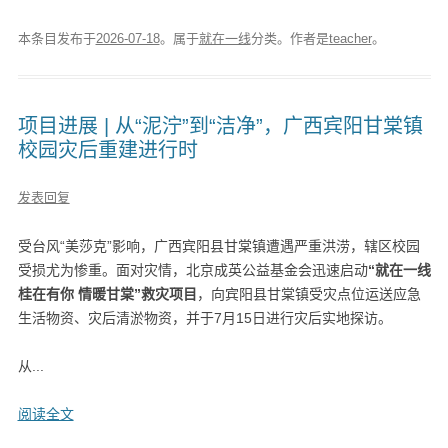
本条目发布于
2026-07-18
。属于
就在一线
分类。
作者是
teacher
。
项目进展 | 从“泥泞”到“洁净”，广西宾阳甘棠镇
校园灾后重建进行时
发表回复
受台风“美莎克”影响，广西宾阳县甘棠镇遭遇严重洪涝，辖区校园
受损尤为惨重。面对灾情，北京成英公益基金会迅速启动
“就在一线
桂在有你 情暖甘棠”救灾项目
，向宾阳县甘棠镇受灾点位运送应急
生活物资、灾后清淤物资，并于7月15日进行灾后实地探访。
从...
阅读全文