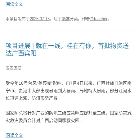
阅读全文
本条目发布于
2026-07-15
。属于
助学
分类。
作者是
teacher
。
项目进展 | 就在一线，桂在有你，首批物资送
达广西宾阳
发表回复
受今年10号台风“美莎克”影响，自7月4日以来，广西壮族自治区南
宁市、贵港市大部出现暴雨到大暴雨、局地特大暴雨，部分江河水
位迅速上涨，防汛形势严峻。
国家防总将针对广西的防汛三级应急响应提升至二级，国家防灾减
灾救灾委员会针对广西启动国家救灾四...
阅读全文