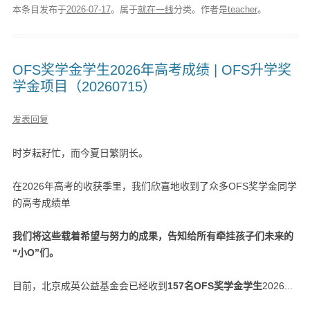
本条目发布于
2026-07-17
。属于
就在一线
分类。
作者是
teacher
。
OFS奖学金学生2026年高考成绩 | OFS升学奖
学金项目（20260715）
发表回复
时岁耘耔忙，而今夏日繁阴长。
在2026年高考的收获季里，我们欣喜地收到了众多OFS奖学金同学
的高考成绩单
我们将这些载着希望与努力的成果，告知给所有牵挂孩子们未来的
“小O”们。
目前，北京成英公益基金会已经收到
157名OFS奖学金学生
2026...