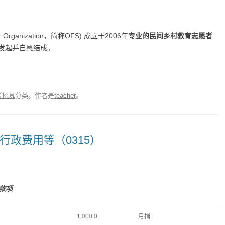
r Organization，简称OFS) 成立于2006年
专业的民间乡村教育志愿者
起并自愿结成。...
者招募
分类。
作者是
teacher
。
收到行政费用等（0315）
款项
1,000.0
月捐