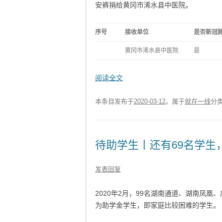
安裤捐给黄冈市浠水县中医院。
序号
接收单位
是否新冠
黄冈市浠水县中医院
是
阅读全文
本条目发布于
2020-03-12
。属于
就在一线
分
待助学生丨还有69名学生
发表回复
2020年2月，99名湖南通道、湖南凤
为助学金学生，即家庭比较困难的学生。