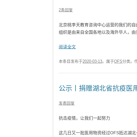
2条回复
北京桃李天教育咨询中心运营的
我们的自
组织是由来自全国各地以及海外华人，由
阅读全文
本条目发布于
2020-03-13
。属于
OFS
分类。
公示丨捐赠湖北省抗疫医用物
发表回复
抗击疫情，让我们一起努力
这几日又一批医用物资经过OFS抵达湖北