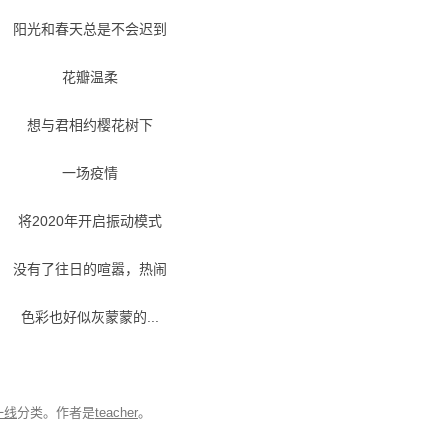
阳光和春天总是不会迟到
花瓣温柔
想与君相约樱花树下
一场疫情
将2020年开启振动模式
没有了往日的喧嚣，热闹
色彩也好似灰蒙蒙的...
一线
分类。
作者是
teacher
。