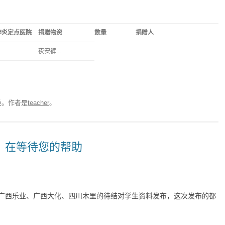
肺炎定点医院
捐赠物资
数量
捐赠人
夜安裤...
类。
作者是
teacher
。
，在等待您的帮助
凰、广西乐业、广西大化、四川木里的待结对学生资料发布，这次发布的都