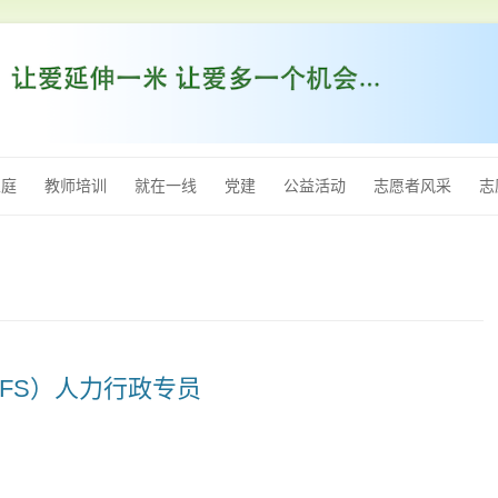
跳
至
家庭
教师培训
就在一线
党建
公益活动
志愿者风采
志
内
容
OFS）人力行政专员