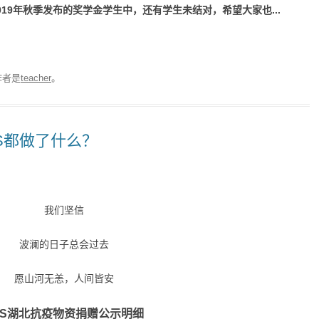
019年秋季发布的奖学金学生中，还有学生未结对，希望大家也...
作者是
teacher
。
FS都做了什么？
我们坚信
波澜的日子总会过去
愿山河无恙，人间皆安
FS湖北抗疫物资捐赠公示明细