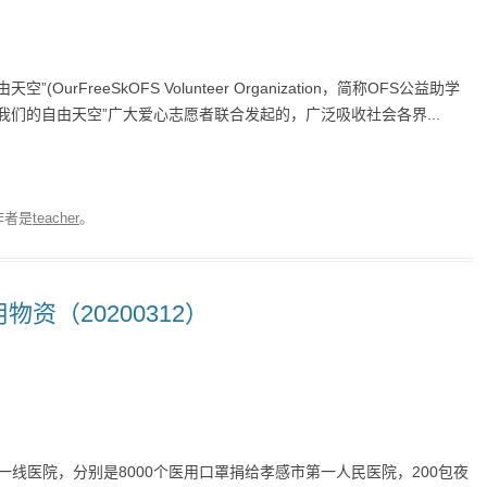
由天空
”(OurFreeSk
OFS Volunteer Organization，简称OFS
公益助学
我们的自由天空
”
广大爱心志愿者联合发起的，广泛吸收社会各界...
作者是
teacher
。
资（20200312）
一线医院，分别是8000个医用口罩捐给孝感市第一人民医院，200包夜