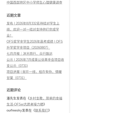
中国西部地区中小学师生心理健康调查
近期文章
发布 | 2026年8月332名待结对学生上
线，欢迎一对一结对支持他们完成学
业！
OFS奖学金学生2026年高考成绩 | OFS
升学奖学金项目（20260807）
七月月报｜沐光而行，众行致远
公示 | 2026年7月成英公益基金会项目收
支公示（0731)
项目进展 | 就在一线，桂在有你，情暖
甘棠（0731）
近期评论
潘先生
发表在《
乡村支教，简单的幸福
生活-OFSer志愿者接力晒
》
ourfreesky
发表在《
联系我们
》