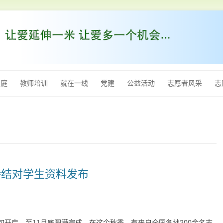
跳
至
家庭
教师培训
就在一线
党建
公益活动
志愿者风采
志
内
容
2名待结对学生资料发布
中旬开启，至11月底圆满完成。在这个秋季，有来自全国各地200余名志