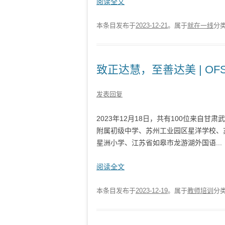
阅读全文
本条目发布于
2023-12-21
。属于
就在一线
分
致正达慧，至善达美 | O
发表回复
2023年12月18日，共有100位来自
附属初级中学、苏州工业园区星洋学校、
星洲小学、江苏省如皋市龙游湖外国语...
阅读全文
本条目发布于
2023-12-19
。属于
教师培训
分