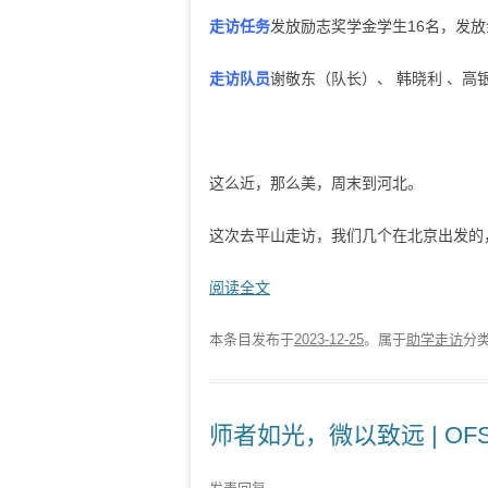
走访任务
发放励志奖学金学生16名，发放金
走访队员
谢敬东（队长）、 韩晓利 、高
这么近，那么美，周末到河北。
这次去平山走访，我们几个在北京出发的，.
阅读全文
本条目发布于
2023-12-25
。属于
助学走访
分
师者如光，微以致远 | 