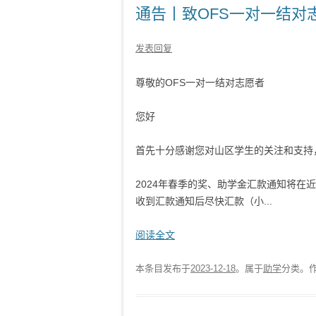
通告丨致OFS一对一结对
发表回复
尊敬的OFS一对一结对志愿者
您好
首先十分感谢您对山区学生的关注和支持
2024年春季的奖、助学金汇款通知将
收到汇款通知后尽快汇款（小...
阅读全文
本条目发布于
2023-12-18
。属于
助学
分类。