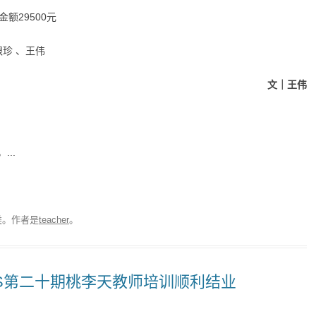
额29500元
银珍 、王伟
文｜王伟
..
类。
作者是
teacher
。
OFS第二十期桃李天教师培训顺利结业