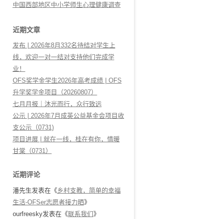
中国西部地区中小学师生心理健康调查
近期文章
发布 | 2026年8月332名待结对学生上
线，欢迎一对一结对支持他们完成学
业！
OFS奖学金学生2026年高考成绩 | OFS
升学奖学金项目（20260807）
七月月报｜沐光而行，众行致远
公示 | 2026年7月成英公益基金会项目收
支公示（0731)
项目进展 | 就在一线，桂在有你，情暖
甘棠（0731）
近期评论
潘先生
发表在《
乡村支教，简单的幸福
生活-OFSer志愿者接力晒
》
ourfreesky
发表在《
联系我们
》