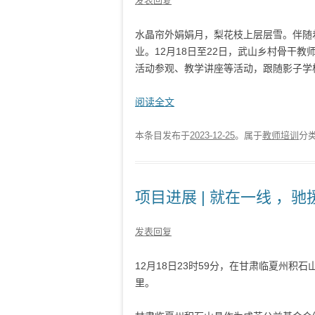
发表回复
水晶帘外娟娟月，梨花枝上层层雪。伴随
业。12月18日至22日，武山乡村骨干
活动参观、教学讲座等活动，跟随影子学校导
阅读全文
本条目发布于
2023-12-25
。属于
教师培训
分
项目进展 | 就在一线 ，驰
发表回复
12月18日23时59分，在甘肃临夏州积石山
里。