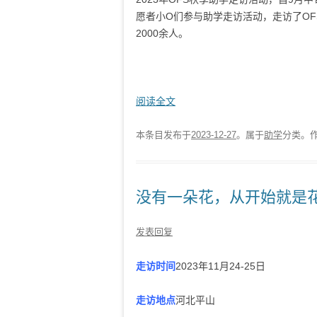
愿者小O们参与助学走访活动，走访了OFS的
2000余人。
阅读全文
本条目发布于
2023-12-27
。属于
助学
分类。
没有一朵花，从开始就是花 
发表回复
走访时间
2023年11月24-25日
走访地点
河北平山