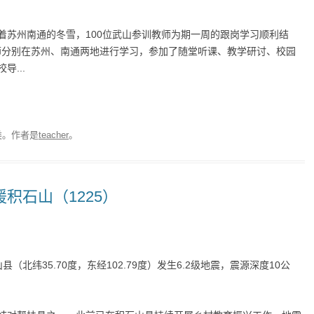
着苏州南通的冬雪，100位武山参训教师为期一周的跟岗学习顺利结
教师分别在苏州、南通两地进行学习，参加了随堂听课、教学研讨、校园
...
类。
作者是
teacher
。
援积石山（1225）
县（北纬35.70度，东经102.79度）发生6.2级地震，震源深度10公