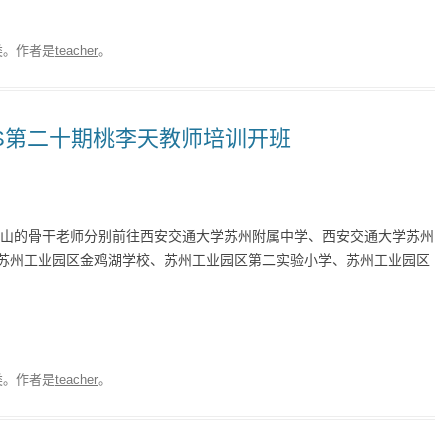
类。
作者是
teacher
。
FS第二十期桃李天教师培训开班
甘肃武山的骨干老师分别前往西安交通大学苏州附属中学、西安交通大学苏州
苏州工业园区金鸡湖学校、苏州工业园区第二实验小学、苏州工业园区
类。
作者是
teacher
。