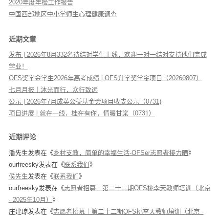
2020年度年检工作报告
中国西部地区中小学师生心理健康调查
近期文章
发布 | 2026年8月332名待结对学生上线，欢迎一对一结对支持他们完成
学业！
OFS奖学金学生2026年高考成绩 | OFS升学奖学金项目（20260807）
七月月报｜沐光而行，众行致远
公示 | 2026年7月成英公益基金会项目收支公示（0731)
项目进展 | 就在一线，桂在有你，情暖甘棠（0731）
近期评论
潘先生
发表在《
乡村支教，简单的幸福生活-OFSer志愿者接力晒
》
ourfreesky
发表在《
联系我们
》
侯先生
发表在《
联系我们
》
ourfreesky
发表在《
志愿者招募｜第二十二期OFS桃李天教师培训（北京
· 2025年10月）
》
庄建琼
发表在《
志愿者招募｜第二十二期OFS桃李天教师培训（北京 ·