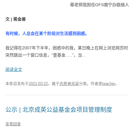
蒋老师现担任OFS南宁办联络人
文 | 蒋金善
有时候，人总会在某个阶段对生活感到困惑。
我记得在2007年下半年，困惑中的我，某日晚上在网上浏览网页时
突然跳出一个窗口信息，“壹基金…..”，当...
阅读全文
本条目发布于
2021-03-22
。属于
志愿者风采
分类。
作者是
teacher
。
公示 | 北京成英公益基金会项目管理制度
发表回复