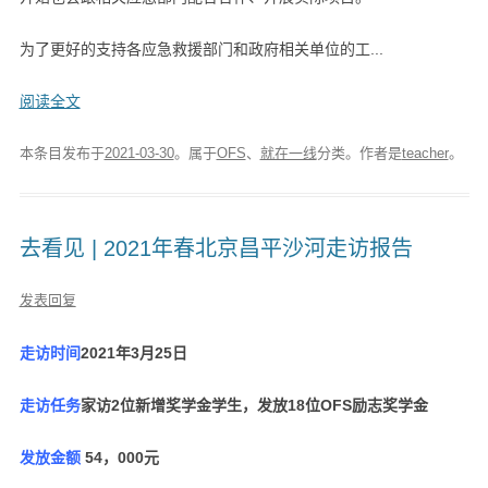
为了更好的支持各应急救援部门和政府相关单位的工...
阅读全文
本条目发布于
2021-03-30
。属于
OFS
、
就在一线
分类。
作者是
teacher
。
去看见 | 2021年春北京昌平沙河走访报告
发表回复
走访时间
2021年3月25日
走访任务
家访2位新增奖学金学生，发放18位OFS励志奖学金
发放金额
54，000元