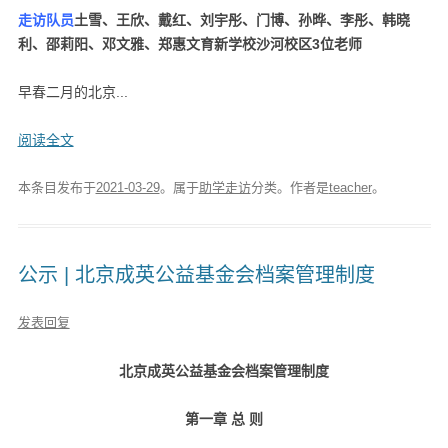
走访队员
土雪、王欣、戴红、刘宇彤、门博、孙晔、李彤、韩晓
利、邵莉阳、邓文雅、郑惠文
育新学校沙河校区3位老师
早春二月的北京...
阅读全文
本条目发布于
2021-03-29
。属于
助学走访
分类。
作者是
teacher
。
公示 | 北京成英公益基金会档案管理制度
发表回复
北京成英公益基金会档案管理制度
第一章 总 则