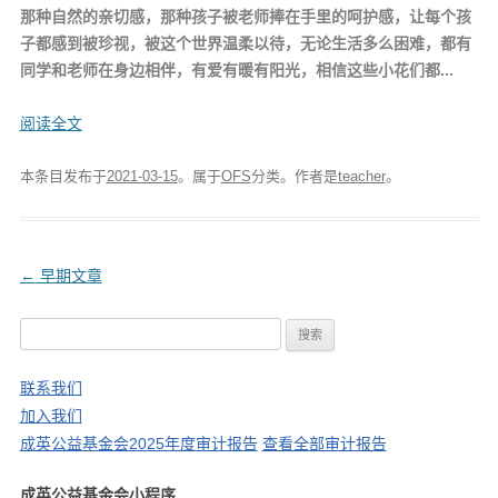
那种自然的亲切感，那种孩子被老师捧在手里的呵护感，让每个孩
子都感到被珍视，被这个世界温柔以待，无论生活多么困难，都有
同学和老师在身边相伴，有爱有暖有阳光，相信这些小花们都...
阅读全文
本条目发布于
2021-03-15
。属于
OFS
分类。
作者是
teacher
。
文
←
早期文章
章
搜
导
索
航
：
联系我们
加入我们
成英公益基金会2025年度审计报告
查看全部审计报告
成英公益基金会小程序