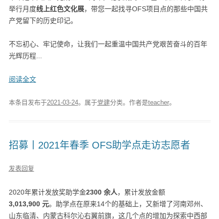
举行月度
线上红色文化展
，带您一起找寻OFS项目点的那些中国共
产党留下的历史印记。
不忘初心、牢记使命，让我们一起重温中国共产党艰苦奋斗的百年
光辉历程...
阅读全文
本条目发布于
2021-03-24
。属于
党建
分类。
作者是
teacher
。
招募丨2021年春季 OFS助学点走访志愿者
发表回复
2020年累计发放奖助学金
2300 余人
，累计发放金额
3,013,900 元
。助学点在原来14个的基础上，又新增了河南邓州、
山东临清、内蒙古科尔沁右翼前旗，这几个点的增加为探索中西部