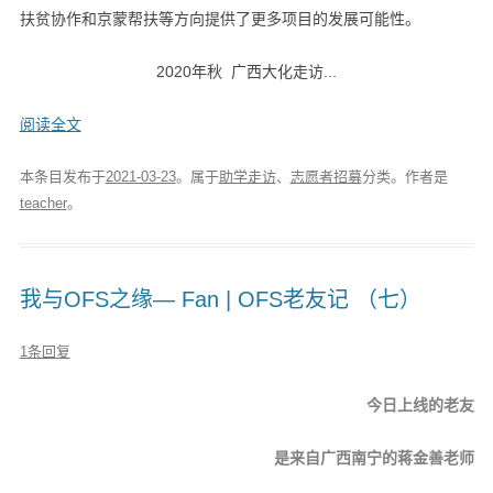
扶贫协作和京蒙帮扶等方向提供了更多项目的发展可能性。
2020年秋 广西大化走访...
阅读全文
本条目发布于
2021-03-23
。属于
助学走访
、
志愿者招募
分类。
作者是
teacher
。
我与OFS之缘— Fan | OFS老友记 （七）
1条回复
今日上线的老友
是来自广西南宁的蒋金善老师