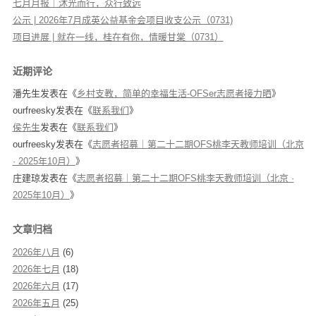
七月月报｜沐光而行，众行致远
公示 | 2026年7月成英公益基金会项目收支公示（0731)
项目进展 | 就在一线，桂在有你，情暖甘棠（0731）
近期评论
潘先生
发表在《
乡村支教，简单的幸福生活-OFSer志愿者接力晒
》
ourfreesky
发表在《
联系我们
》
侯先生
发表在《
联系我们
》
ourfreesky
发表在《
志愿者招募｜第二十二期OFS桃李天教师培训（北京
· 2025年10月）
》
庄建琼
发表在《
志愿者招募｜第二十二期OFS桃李天教师培训（北京 ·
2025年10月）
》
文章归档
2026年八月
(6)
2026年七月
(18)
2026年六月
(17)
2026年五月
(25)