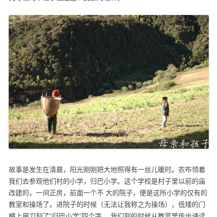
故事是发生在清晨，阳光刚刚把大地照得有一丝儿暖时。农布领着
我们去参观他们村的小学，归巴小学。这个学校是村子里以前的庙
改建的，一间正房，前面一个不 大的院子，便是这所小学的仅有的
教室和操场了。进院子的时候（无法让我称之为操场），低矮的门
楣上用刀刻了“归巴小学”四个字。
我们到的时候从教室里传出诵读