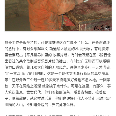
野外工作是很辛苦的，可是我觉得这点苦算不了什么。在长途跋涉
的急行中，有时会想起欧文·斯通给人激励的凡·高形象，有时脑海
里会浮现出《平凡世界》里的 故事片断，有时会哼起在图书馆音像
室看过的某个歌剧或音乐剧片段的插曲，有时实在无聊还可以嚼嚼
魄力口香糖，瞥几眼大自然的无限风光。往往至少步行一天才 能赶
到“一览众山小”的目的地，这是一个现代文明渐行渐远的真空隔离
带！在野外近三个月一连10多天不摸电脑好像也不怎么地，一回学
校一天不在网络上溜溜 就象缺了点什么。可是在这里，有那么一群
人繁衍生息，世世代代。他们喝着酥油茶，嚼着青稞面，拉着弦
子，唱着藏歌，就这样过活着。他们也许好几代人不曾走 出过层层
阻隔的大山，不知道外边的世界究竟怎么样。