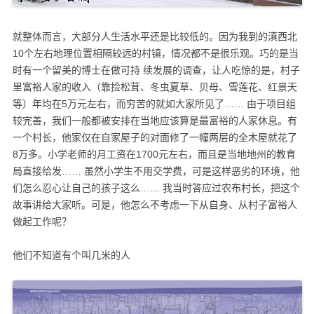
就整体而言，大部分人生活水平还是比较低的。因为我到的滇西北
10个左右地理位置相隔较远的村镇，情况都不是很乐观。巧的是当
时有一个留美的博士在做可持 续发展的调查，让人吃惊的是，村子
里富裕人家的收入（靠捡松茸、冬虫夏草、贝母、雪莲花、红景天
等）年均在5万元左右，而穷苦的就如大家所见了……
由于项目组
较完善，我们一般都被安排在当地应该算是最富裕的人家休息。有
一个村长，他家仅在自家屋子的对面修了一幢两层的全木屋就花了
8万多。小学老师的月工资在1700元左右，而且是当地地州的教育
局直接给发……
虽然小学生不用交学费，可是这样恶劣的环境，他
们怎么忍心让自己的孩子这么……
我当时答应过农布村长，把这个
故事讲给大家听。可是，他怎么不考虑一下从自身、从村子富裕人
做起工作呢？
他们不知道有个叫几米的人