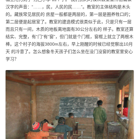
汉字的声音：“……，民，人民的民……”。教室的主体结构是木头
的。藏族常见居民的 房屋一般都是两层的，第一层是圈养牲口的；
第二层便是起居室了。教室的建造模式很类似于此，只是只有一层
而且只有一间，木质的地板离地面有30公分左右的 样子。教室还算
结实、完整，有“门”有“窗”，但门就是个门框，窗框上就立了两根木
棒。这个村子的海拔3800m左右，早上刚醒的时候已经觉察出10月
天 的冷意了。怎么想象冬天孩子们怎么坐在没门没窗的教室里安心
学习？