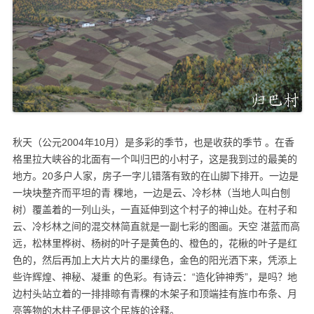
秋天（公元2004年10月）是多彩的季节，也是收获的季节 。在香
格里拉大峡谷的北面有一个叫归巴的小村子，这是我到过的最美的
地方。20多户人家，房子一字儿错落有致的在山脚下排开。一边是
一块块整齐而平坦的青 稞地，一边是云、冷杉林（当地人叫白刨
树）覆盖着的一列山头，一直延伸到这个村子的神山处。在村子和
云、冷杉林之间的混交林简直就是一副七彩的图画。天空 湛蓝而高
远，松林里桦树、杨树的叶子是黄色的、橙色的，花楸的叶子是红
色的，然后再加上大片大片的墨绿色，金色的阳光洒下来，凭添上
些许辉煌、神秘、凝重 的色彩。有诗云：“造化钟神秀”，是吗？地
边村头站立着的一排排晾有青稞的木架子和顶端挂有旌巾布条、月
亮等物的木柱子便是这个民族的诠释。