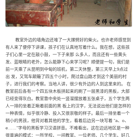
教室外边的墙角边还堆了一大摞劈好的柴火。也许老师感觉到
有人来了便停下讲课，孩子们在认真地写着什么。我在想，这些孩
子们心里一定在敲小鼓，一下子来那 么多人，而且还有一些黄头
发、蓝眼睛的老外，怎么能静下心来学习呢？顺便提一句，我们是
前一天乘了从昆明到中甸的班机，第二天休整，第三天早上9点过
出 发，又驾车颠簸了四五个小时，爬过盘山路才到这个美丽的村
子，进行我们的考察。当地人讲，很少有外边的人到这里来的。
在
教室前后各有一个四五块木板拼起来的刷了一层黑漆的黑板，大部
已经变得灰白。教室靠中央处一竖溜摆放着五张桌子，五个学生两
人一排的坐着正瞅着前面的黑 板上的汉字，无法说出他们是怎样的
一种表情，似乎很冷静、投入又很崇敬的样子。最后一排坐着一个
稍小的男孩，他背对着其他的学生，看着后边另一块写着 “a、o、
e……”字母的黑板学习汉语拼音。不难看出，这在边远地区是一种
很普遍的模式：一所学校、一间教室、一位老师、几个学生、好几