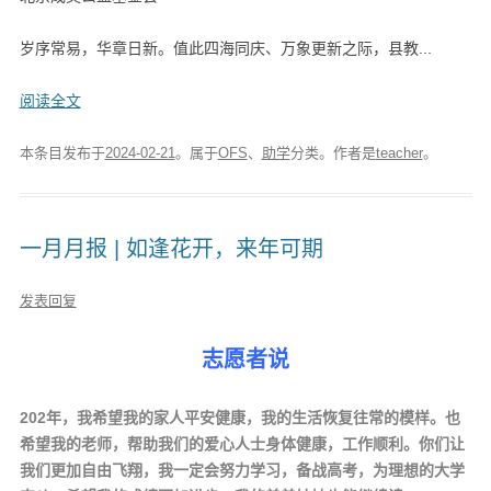
岁序常易，华章日新。值此四海同庆、万象更新之际，县教...
阅读全文
本条目发布于
2024-02-21
。属于
OFS
、
助学
分类。
作者是
teacher
。
一月月报 | 如逢花开，来年可期
发表回复
志愿者说
202
年，我希望我的家人平安健康，我的生活恢复往常的模样。也
希望我的老师，帮助我们的爱心人士身体健康，工作顺利。你们让
我们更加自由飞翔，我一定会努力学习，备战高考，为理想的大学