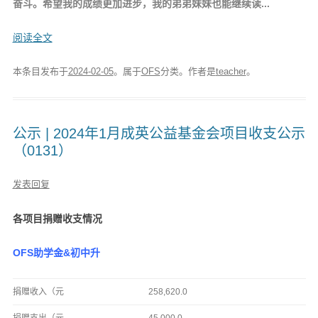
奋斗。希望我的成绩更加进步，我的弟弟妹妹也能继续读...
阅读全文
本条目发布于
2024-02-05
。属于
OFS
分类。
作者是
teacher
。
公示 | 2024年1月成英公益基金会项目收支公示
（0131）
发表回复
各项目捐赠收支情况
OFS助学金&初中升
捐赠收入（元
258,620.0