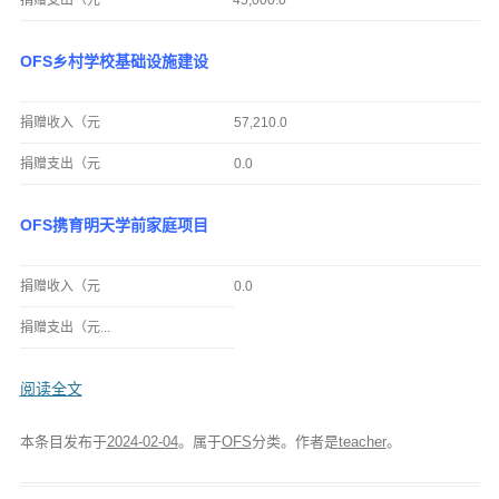
捐赠支出（元
45,000.0
OFS乡村学校基础设施建设
捐赠收入（元
57,210.0
捐赠支出（元
0.0
OFS携育明天学前家庭项目
捐赠收入（元
0.0
捐赠支出（元...
阅读全文
本条目发布于
2024-02-04
。属于
OFS
分类。
作者是
teacher
。