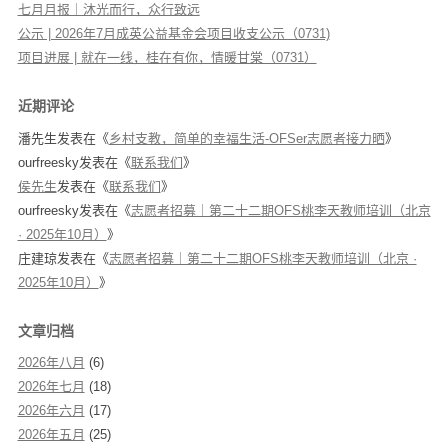
七月月报｜沐光而行，众行致远
公示 | 2026年7月成英公益基金会项目收支公示（0731)
项目进展 | 就在一线，桂在有你，情暖甘棠（0731）
近期评论
潘先生
发表在《
乡村支教，简单的幸福生活-OFSer志愿者接力晒
》
ourfreesky
发表在《
联系我们
》
侯先生
发表在《
联系我们
》
ourfreesky
发表在《
志愿者招募｜第二十二期OFS桃李天教师培训（北京
· 2025年10月）
》
庄建琼
发表在《
志愿者招募｜第二十二期OFS桃李天教师培训（北京 ·
2025年10月）
》
文章归档
2026年八月
(6)
2026年七月
(18)
2026年六月
(17)
2026年五月
(25)