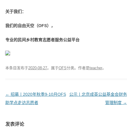
关于我们：
我们的自由天空（OFS），
专业的民间乡村教育志愿者服务公益平台
本条目发布于
2020-08-27
。属于
OFS
分类。
作者是
teacher
。
文
←
招募丨2020年秋季9-10月OFS
公示丨北京成英公益基金会财务
章
助学点走访志愿者
管理制度
→
导
航
发表评论