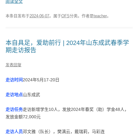
阅读全文
本条目发布于
2024-06-07
。属于
OFS
分类。
作者是
teacher
。
本自具足，爱助前行 | 2024年山东成武春季学
期走访报告
发表回复
走
访时间
2024年5月17-20日
走访地点
山东成武
走访任务
走访新增学生10人，发放2024年春奖（助）学金48人，
发放金额72,000元
走访人员
邓文雅（队长），樊漓云，戴瑞莉，马彩连