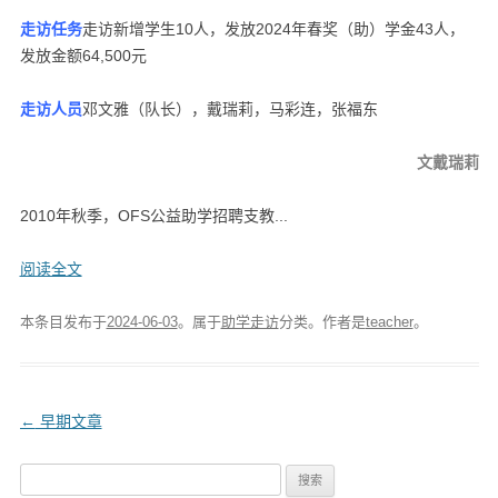
走访任务
走访新增学生10人，发放2024年春奖（助）学金43人，
发放金额64,500元
走访人员
邓文雅（队长），戴瑞莉，马彩连，张福东
文
戴瑞莉
2010年秋季，OFS公益助学招聘支教...
阅读全文
本条目发布于
2024-06-03
。属于
助学走访
分类。
作者是
teacher
。
文
←
早期文章
章
搜
导