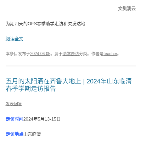
文
樊漓云
为期四天的OFS春季助学走访和欠发达地...
阅读全文
本条目发布于
2024-06-05
。属于
助学走访
分类。
作者是
teacher
。
五月的太阳洒在齐鲁大地上 | 2024年山东临清
春季学期走访报告
发表回复
走访时间
2024年5月13-15日
走访地点
山东临清