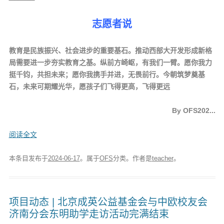
志愿者说
教育是民族振兴、社会进步的重要基石。推动西部大开发形成新格
局需要进一步夯实教育之基。纵前方崎岖，有我们一臂。愿你我力
挺千钧，共担未来；愿你我携手并进，无畏前行。今朝筑梦奠基
石，未来可期耀光华，愿孩子们飞得更高，飞得更远
By OFS202...
阅读全文
本条目发布于
2024-06-17
。属于
OFS
分类。
作者是
teacher
。
项目动态 | 北京成英公益基金会与中欧校友会
济南分会东明助学走访活动完满结束