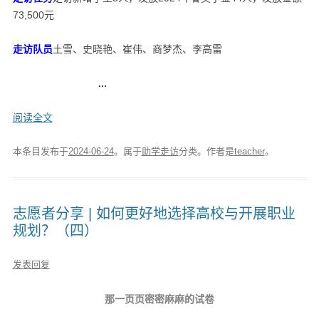
73,500元
走访队员
土雪、史晓艳、崔伟、商梦杰、李高雷
...
阅读全文
本条目发布于
2024-06-24
。属于
助学走访
分类。
作者是
teacher
。
志愿者分享 | 如何更好地选择高校与开展职业
规划？（四）
发表回复
那一页页密密麻麻的试卷