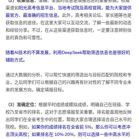
（2）收集信息：
准确、全面的信息是填报志愿的重要依据。权威
渠道如
阳光高考信息平台、当地考试院及高校官网，能为大家提供
最官方、最准确的招生信息
。此外，高考相关论坛、家长圈等也是
获取信息的途径，在这里大家可以互动交流，了解一些最新的动态
和经验分享。不过，在从这些渠道获取信息时，一定要注意辨别信
息的真伪和可靠性。​
随着AI技术的不算发展，利用DeepSeek帮助筛选信息也是很好的
辅助方式。
通过大数据的分析，可以帮忙快速的筛选出与目标匹配的院校和专
业，之后同学们可以根据自己的兴趣再有针对性的了解不同专业未
来的发展方向，确定填报目标。
（3）准确定位：
根据平时成绩或模拟成绩，明确自己在班级、学
校乃至省市的排名，这对于志愿填报至关重要。排名能直观地反映
出同学们在全省考生中的位置，帮助大家合理选择适合自己水平的
院校。例如，
如果你的成绩排名在全省前 5%，那么你可以考虑冲
击顶尖高校；如果排名在 10%-20%，则可以选择一些中高水平的