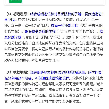
（5）初选志愿：
结合成绩定位和对目标院校的了解，初步选定志
愿范围。
在这个过程中，要注意院校间的梯度。可以采用 “冲一
冲、稳一稳、保一保” 的策略，
选择一些冲刺目标
（略高于自己排
名的学校），
确保稳妥录取的学校
（与自己排名相当的学校），
以
及保底学校
（略低于自己排名的学校）。比如，你可以将一所往年
录取分数线略高于自己成绩的院校作为冲的志愿，但专业选择上可
以适当放宽要求；将与自己成绩相当的院校作为稳的志愿，选择自
己喜欢且录取可能性较大的专业；将录取分数线低于自己成绩的院
校作为保的志愿，确保自己有学可上。​
（6）模拟填报：
现在很多地方都提供了模拟填报系统，同学们要
充分利用这个机会，提前演练志愿填报流程。
模拟填报不仅能让大
家熟悉填报的操作流程，还能帮助大家发现可能出现的问题，减少
正式填报时的失误。要知道，高考志愿填报是在网上进行的，大家
务必在规定时间内完成填报。模拟填报时，要认真对待每一个步
骤，就像正式填报一样，这样才能达到演练的效果。​