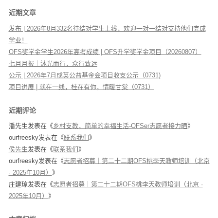
近期文章
发布 | 2026年8月332名待结对学生上线，欢迎一对一结对支持他们完成
学业！
OFS奖学金学生2026年高考成绩 | OFS升学奖学金项目（20260807）
七月月报｜沐光而行，众行致远
公示 | 2026年7月成英公益基金会项目收支公示（0731)
项目进展 | 就在一线，桂在有你，情暖甘棠（0731）
近期评论
潘先生
发表在《
乡村支教，简单的幸福生活-OFSer志愿者接力晒
》
ourfreesky
发表在《
联系我们
》
侯先生
发表在《
联系我们
》
ourfreesky
发表在《
志愿者招募｜第二十二期OFS桃李天教师培训（北京
· 2025年10月）
》
庄建琼
发表在《
志愿者招募｜第二十二期OFS桃李天教师培训（北京 ·
2025年10月）
》