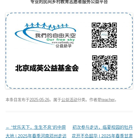
专业的民间乡村教育志愿者服务公益平台
本条目发布于
2025-05-26
。属于
公益活动
分类。
作者是
teacher
。
文
←
“忧乐天下，生生不息”的中原
初次参与走访，临夏校园的牡丹
章
大地 | 2025年春季河南邓州走访
花开不负韶华 | 2025年春季甘肃