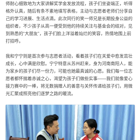
师耐心细致地为大家讲解奖学金发放流程，孩子们坐姿端正，听得
格外认真，随后有条不紊地填写表格，主动与志愿者老师们分享自
己的学习进展、生活点滴。此次同行的笑一师兄是长期投身公益的
组织者，不少孩子从高一便受到他的持续关注与基金会的结对，见
到熟悉的“大朋友”，孩子们脸上洋溢着灿烂的笑容，热情地围上前
打招呼。
我和宁宁则是首次参与志愿者活动，看着孩子们在关爱中愈发茁壮
成长，心中满是欣慰。宁宁特意从苏州赶来，身为河南南阳人，能
为家乡的孩子们尽一份力，可能也她最真诚的心愿。我们每一位志
愿者都怀揣着赤诚之心，渴望为孩子们做些实事——我们就像爱心
接力赛中的一棒，将无数捐赠人的善意与关怀传递给孩子们，用微
光汇聚成照亮他们逐梦之路的暖流。