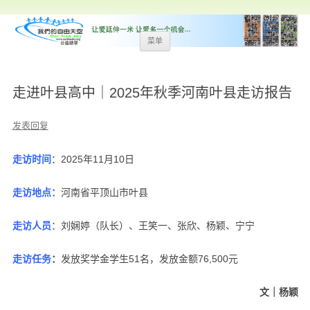
跳
菜单
至
内
容
走进叶县高中｜2025年秋季河南叶县走访报告
发表回复
走访时间
：2025年11月10日
走访地点：
河南省平顶山市叶县
走访人员
：刘娴婷（队长）、王笑一、张欣、杨颖、宁宁
走访任务
：
发放奖学金学生51名，发放金额76,500元
文｜杨颖