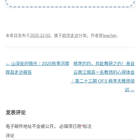
本条目发布于
2025-12-03
。属于
助学走访
分类。
作者是
teacher
。
文
←
山深处的微光｜2025秋季河南
桃李灼灼，共赴教研之约！来自
章
辉县走访报告
云南江城县一名教师的心得体会
导
｜第二十三期 OFS 桃李天教师培
航
训
→
发表评论
电子邮件地址不会被公开。
必填项已用
*
标注
评论