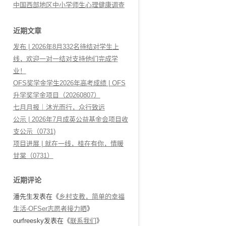
中国西部地区中小学师生心理健康调查
近期文章
发布 | 2026年8月332名待结对学生上
线，欢迎一对一结对支持他们完成学
业！
OFS奖学金学生2026年高考成绩 | OFS
升学奖学金项目（20260807）
七月月报｜沐光而行，众行致远
公示 | 2026年7月成英公益基金会项目收
支公示（0731)
项目进展 | 就在一线，桂在有你，情暖
甘棠（0731）
近期评论
潘先生
发表在《
乡村支教，简单的幸福
生活-OFSer志愿者接力晒
》
ourfreesky
发表在《
联系我们
》