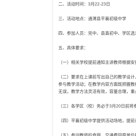
二、活动时间：
3
月
22-23
日
三、活动地点：通渭县平襄初级中学
四、参加人员：完中、县直初中、学区选
五、具体要求：
（一）相关学校提前通知主讲教师根据安
（二）要求在上课前写出自己的教学设计
参与教学活动；在教学内容方面既把握教
无误，教学方法灵活有效，容量合理，重
（三）各学区（校）务必于
3
月
20
日前将
（四）平襄初级中学提供活动场地，提前
（五）参训教师的食宿、交通费回原单位