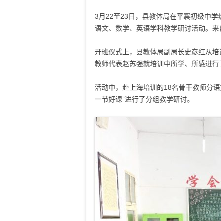
3
月
22
至
23
日，县教体局在平襄初级中学组
语文、数学、英语学科教学研讨活动。来
开班仪式上，县教体局副局长史彦红从培
教师代表赵苏强就培训中所学、所感进行
活动中，赴上海培训的
18
名骨干教师分语
一节好课”进行了分组教学研讨。