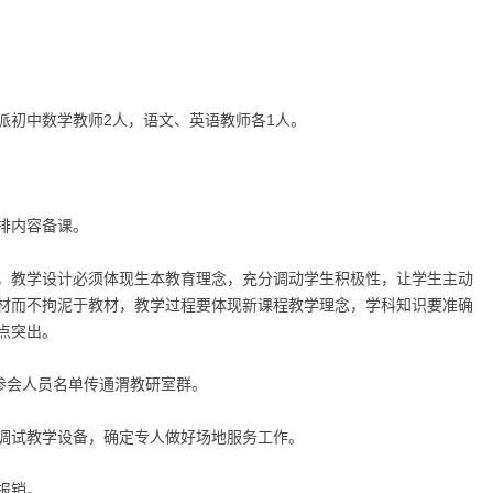
派初中数学教师
2
人，语文、英语教师各
1
人。
排内容备课。
，教学设计必须体现生本教育理念，充分调动学生积极性，让学生主动
材而不拘泥于教材，教学过程要体现新课程教学理念，学科知识要准确
点突出。
参会人员名单传通渭教研室群。
调试教学设备，确定专人做好场地服务工作。
报销。