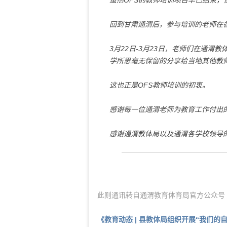
虽然OFS
的教师培训项目早已结束，
回到甘肃通渭后，参与培训的老师在
3
月
22
日
-3
月
23
日，老师们在通渭教
学所思毫无保留的分享给当地其他教
这也正是OFS教师培训的初衷。
感谢每一位通渭老师为教育工作付出
感谢通渭教体局以及通渭各学校领导
此则通讯转自通渭教育体育局官方公众号（
《教育动态 | 县教体局组织开展“我们的