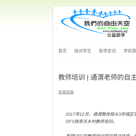
首页
结对学生
助学走访
学前
教师培训 | 通渭老师的
发表回复
2017
年
12
月，通渭教体局从
3
所城区
OFS
桃李天乡村教师培训。