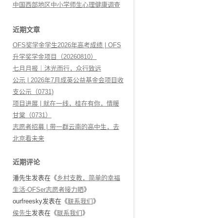
中国西部地区中小学师生心理健康调查
近期文章
OFS奖学金学生2026年高考成绩 | OFS
升学奖学金项目（20260810）
七月月报｜沐光而行，众行致远
公示 | 2026年7月成英公益基金会项目收
支公示（0731)
项目进展 | 就在一线，桂在有你，情暖
甘棠（0731）
志愿者招募 | 带一群云南的高中生，去
北京看未来
近期评论
潘先生
发表在《
乡村支教，简单的幸福
生活-OFSer志愿者接力晒
》
ourfreesky
发表在《
联系我们
》
侯先生
发表在《
联系我们
》