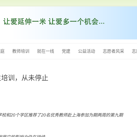
跳
至
家庭
教师培训
就在一线
党建
公益活动
志愿者风采
志
内
容
自主培训，从未停止
学校和
20
个学区推荐了
20
名优秀教师赴上海参加为期两周的第九期