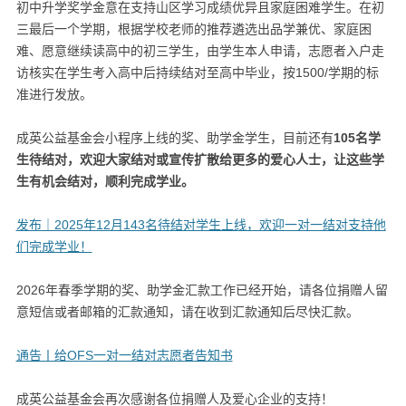
初中升学奖学金意在支持山区学习成绩优异且家庭困难学生。在初
三最后一个学期，根据学校老师的推荐遴选出品学兼优、家庭困
难、愿意继续读高中的初三学生，由学生本人申请，志愿者入户走
访核实在学生考入高中后持续结对至高中毕业，按1500/学期的标
准进行发放。
成英公益基金会小程序上线的奖、助学金学生，目前还有
105名学
生待结对
，欢迎大家结对或宣传扩散给更多的爱心人士，让这些学
生有机会结对，顺利完成学业。
发布｜2025年12月143名待结对学生上线，欢迎一对一结对支持他
们完成学业！
2026年春季学期的奖、助学金汇款工作已经开始，请各位捐赠人留
意短信或者邮箱的汇款通知，请在收到汇款通知后尽快汇款。
通告丨给OFS一对一结对志愿者告知书
成英公益基金会再次感谢各位捐赠人及爱心企业的支持！