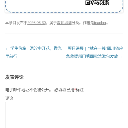
本条目发布于
2026-06-30
。属于
教师培训
分类。
作者是
teacher
。
文
←
学生信箱 | 泥泞中开花，微光
项目进展 | “就在一线”四川省应
章
里前行
急救援部门第四批洗漱包发放
→
导
航
发表评论
电子邮件地址不会被公开。
必填项已用
*
标注
评论