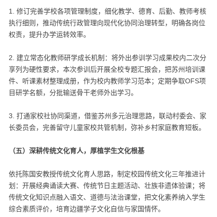
1. 修订完善学校各项管理制度，细化教学、德育、后勤、教师考核
执行细则，推动传统行政管理向现代化协同治理转型，明确各岗位
权责，提升办学运转效率。
2. 建立常态化教师研学成长机制：将外出参训学习成果校内二次分
享列为硬性要求，本次参训后开展全校专题汇报会，把苏州培训课
件、听课素材整理成册，作为校内教师学习范本；定期争取OFS项
目研学名额，分批输送骨干老师外出学习。
3. 打通家校社协同渠道，借鉴苏州多元治理思路，联动村委会、家
长委员会，完善留守儿童家校共管机制，弥补乡村家庭教育短板。
（五）深耕传统文化育人，厚植学生文化根基
依托陈国安教授传统文化育人思路，制定校园传统文化三年推进计
划：开展经典诵读大赛、传统节日主题活动、壮族非遗体验课；将
传统文化知识点融入语文、道德与法治课堂，把文化素养纳入学生
综合素质评价，培育边疆学子文化自信与家国情怀。