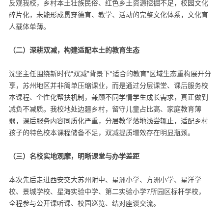
反观我校，乡村本土壮族民俗、红色乡土资源挖掘不足，校园文化
碎片化，未能形成贯穿德育、教学、活动的完整文化体系，文化育
人载体单薄。
（二）深耕双减，构建适配本土的教育生态
沈坚主任围绕新时代“双减”背景下“适合的教育”区域生态重构展开分
享，苏州地区并非简单压缩课业，而是通过分层课堂、课后服务校
本课程、个性化帮扶机制，兼顾不同学情学生成长需求，真正做到
减负不减质。我校地处边疆乡村，留守儿童占比高、家庭教育薄
弱，课后服务内容同质化严重，分层教学落地浅尝辄止，适配乡村
孩子的特色校本课程储备不足，双减提质增效存在明显瓶颈。
（三）名校实地观摩，明晰课堂与办学差距
本次先后走进西安交大苏州附中、星洲小学、方洲小学、星洋学
校、景城学校、星海实验中学、第二实验小学7所园区标杆学校，
全程参与公开课听课、校园巡览、结对座谈交流。