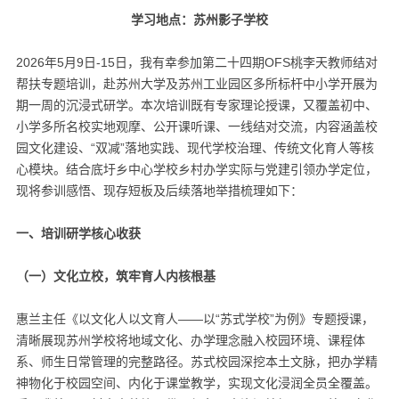
学习地点：苏州影子学校
2026年5月9日-15日，我有幸参加第二十四期OFS桃李天教师结对
帮扶专题培训，赴苏州大学及苏州工业园区多所标杆中小学开展为
期一周的沉浸式研学。本次培训既有专家理论授课，又覆盖初中、
小学多所名校实地观摩、公开课听课、一线结对交流，内容涵盖校
园文化建设、“双减”落地实践、现代学校治理、传统文化育人等核
心模块。结合底圩乡中心学校乡村办学实际与党建引领办学定位，
现将参训感悟、现存短板及后续落地举措梳理如下：
一、培训研学核心收获
（一）文化立校，筑牢育人内核根基
惠兰主任《以文化人以文育人——以“苏式学校”为例》专题授课，
清晰展现苏州学校将地域文化、办学理念融入校园环境、课程体
系、师生日常管理的完整路径。苏式校园深挖本土文脉，把办学精
神物化于校园空间、内化于课堂教学，实现文化浸润全员全覆盖。