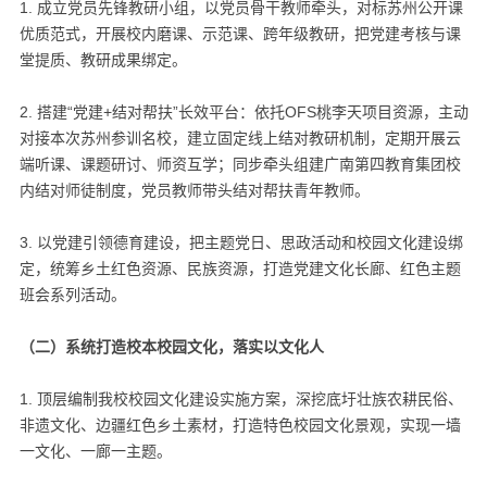
1. 成立党员先锋教研小组，以党员骨干教师牵头，对标苏州公开课
优质范式，开展校内磨课、示范课、跨年级教研，把党建考核与课
堂提质、教研成果绑定。
2. 搭建“党建+结对帮扶”长效平台：依托OFS桃李天项目资源，主动
对接本次苏州参训名校，建立固定线上结对教研机制，定期开展云
端听课、课题研讨、师资互学；同步牵头组建广南第四教育集团校
内结对师徒制度，党员教师带头结对帮扶青年教师。
3. 以党建引领德育建设，把主题党日、思政活动和校园文化建设绑
定，统筹乡土红色资源、民族资源，打造党建文化长廊、红色主题
班会系列活动。
（二）系统打造校本校园文化，落实以文化人
1. 顶层编制我校校园文化建设实施方案，深挖底圩壮族农耕民俗、
非遗文化、边疆红色乡土素材，打造特色校园文化景观，实现一墙
一文化、一廊一主题。