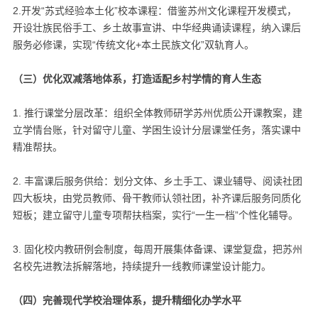
2.开发“苏式经验本土化”校本课程：借鉴苏州文化课程开发模式，
开设壮族民俗手工、乡土故事宣讲、中华经典诵读课程，纳入课后
服务必修课，实现“传统文化+本土民族文化”双轨育人。
（三）优化双减落地体系，打造适配乡村学情的育人生态
1. 推行课堂分层改革：组织全体教师研学苏州优质公开课教案，建
立学情台账，针对留守儿童、学困生设计分层课堂任务，落实课中
精准帮扶。
2. 丰富课后服务供给：划分文体、乡土手工、课业辅导、阅读社团
四大板块，由党员教师、骨干教师认领社团，补齐课后服务同质化
短板；建立留守儿童专项帮扶档案，实行“一生一档”个性化辅导。
3. 固化校内教研例会制度，每周开展集体备课、课堂复盘，把苏州
名校先进教法拆解落地，持续提升一线教师课堂设计能力。
（四）完善现代学校治理体系，提升精细化办学水平