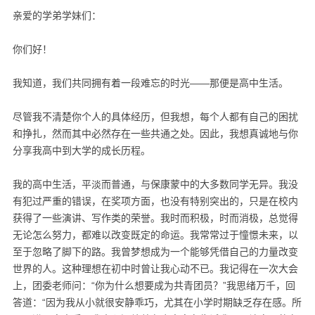
亲爱的学弟学妹们：
你们好！
我知道，我们共同拥有着一段难忘的时光——那便是高中生活。
尽管我不清楚你个人的具体经历，但我想，每个人都有自己的困扰
和挣扎，然而其中必然存在一些共通之处。因此，我想真诚地与你
分享我高中到大学的成长历程。
我的高中生活，平淡而普通，与保康蒙中的大多数同学无异。我没
有犯过严重的错误，在奖项方面，也没有特别突出的，只是在校内
获得了一些演讲、写作类的荣誉。我时而积极，时而消极，总觉得
无论怎么努力，都难以改变既定的命运。我常常过于憧憬未来，以
至于忽略了脚下的路。我曾梦想成为一个能够凭借自己的力量改变
世界的人。这种理想在初中时曾让我心动不已。我记得在一次大会
上，团委老师问：“你为什么想要成为共青团员？”我思绪万千，回
答道：“因为我从小就很安静乖巧，尤其在小学时期缺乏存在感。所