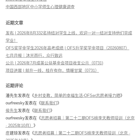
中国西部地区中小学师生心理健康调查
近期文章
发布 | 2026年8月332名待结对学生上线，欢迎一对一结对支持他们完成
学业！
OFS奖学金学生2026年高考成绩 | OFS升学奖学金项目（20260807）
七月月报｜沐光而行，众行致远
公示 | 2026年7月成英公益基金会项目收支公示（0731)
项目进展 | 就在一线，桂在有你，情暖甘棠（0731）
近期评论
潘先生
发表在《
乡村支教，简单的幸福生活-OFSer志愿者接力晒
》
ourfreesky
发表在《
联系我们
》
侯先生
发表在《
联系我们
》
ourfreesky
发表在《
志愿者招募｜第二十二期OFS桃李天教师培训（北京
· 2025年10月）
》
庄建琼
发表在《
志愿者招募｜第二十二期OFS桃李天教师培训（北京 ·