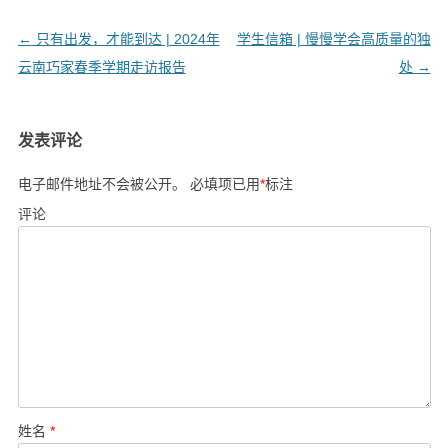
文
←
只有出发，才能到达 | 2024年
学生信箱 | 慢慢学会高质量的独
章
云南巧家春季学期走访报告
处
→
导
航
发表评论
电子邮件地址不会被公开。
必填项已用
*
标注
评论
姓名
*