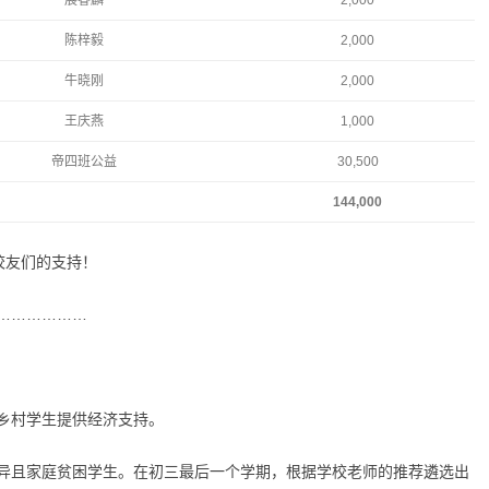
展睿麟
2,000
陈梓毅
2,000
牛晓刚
2,000
王庆燕
1,000
帝四班公益
30,500
144,000
心校友们的支持！
………………
乡村学生提供经济支持。
异且家庭贫困学生。在初三最后一个学期，根据学校老师的推荐遴选出