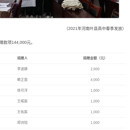
（2021年河南叶县高中春季发放）
款项144,000元。
捐赠人
捐赠金额（元）
李道静
2,000
赖芷茵
4,000
徐可洋
1,000
王楉宸
1,000
王佑宸
1,000
郑诗铠
1,000