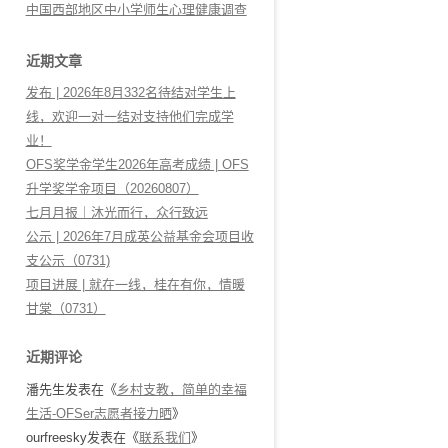
中国西部地区中小学师生心理健康调查
近期文章
发布 | 2026年8月332名待结对学生上
线，欢迎一对一结对支持他们完成学
业！
OFS奖学金学生2026年高考成绩 | OFS
升学奖学金项目（20260807）
七月月报｜沐光而行，众行致远
公示 | 2026年7月成英公益基金会项目收
支公示（0731)
项目进展 | 就在一线，桂在有你，情暖
甘棠（0731）
近期评论
潘先生
发表在《
乡村支教，简单的幸福
生活-OFSer志愿者接力晒
》
ourfreesky
发表在《
联系我们
》