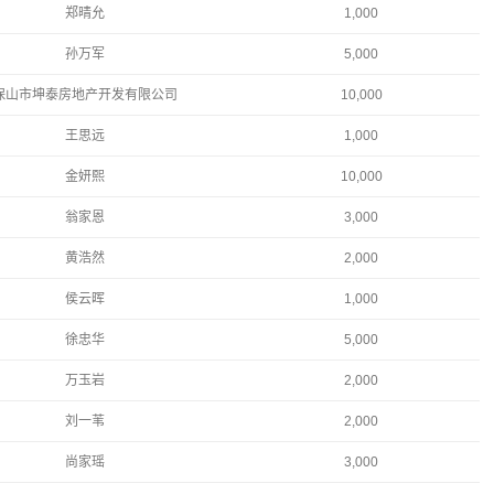
郑晴允
1,000
孙万军
5,000
保山市坤泰房地产开发有限公司
10,000
王思远
1,000
金妍熙
10,000
翁家恩
3,000
黄浩然
2,000
侯云晖
1,000
徐忠华
5,000
万玉岩
2,000
刘一苇
2,000
尚家瑶
3,000