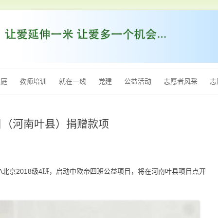
跳
至
家庭
教师培训
就在一线
党建
公益活动
志愿者风采
志
内
容
项目（河南叶县）捐赠款项
BA北京2018级4班，启动中欧帝四班公益项目，将在河南叶县项目点开