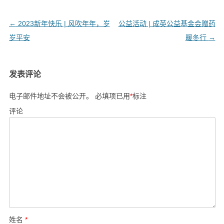
文
←
2023新年快乐 | 风吹年年，岁
公益活动 | 成英公益基金会赠药
章
岁平安
暖冬行
→
导
航
发表评论
电子邮件地址不会被公开。
必填项已用
*
标注
评论
姓名
*