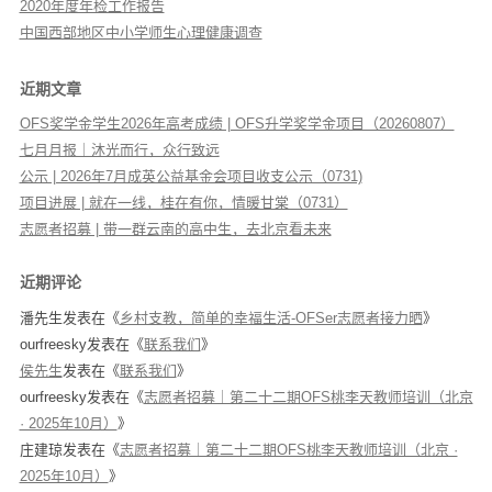
2020年度年检工作报告
中国西部地区中小学师生心理健康调查
近期文章
OFS奖学金学生2026年高考成绩 | OFS升学奖学金项目（20260807）
七月月报｜沐光而行，众行致远
公示 | 2026年7月成英公益基金会项目收支公示（0731)
项目进展 | 就在一线，桂在有你，情暖甘棠（0731）
志愿者招募 | 带一群云南的高中生，去北京看未来
近期评论
潘先生
发表在《
乡村支教，简单的幸福生活-OFSer志愿者接力晒
》
ourfreesky
发表在《
联系我们
》
侯先生
发表在《
联系我们
》
ourfreesky
发表在《
志愿者招募｜第二十二期OFS桃李天教师培训（北京
· 2025年10月）
》
庄建琼
发表在《
志愿者招募｜第二十二期OFS桃李天教师培训（北京 ·
2025年10月）
》