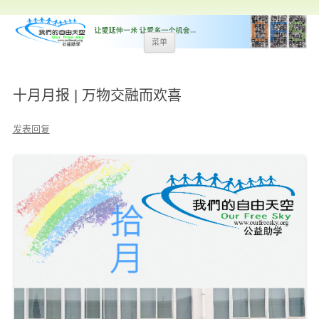
跳
菜单
至
内
容
十月月报 | 万物交融而欢喜
发表回复