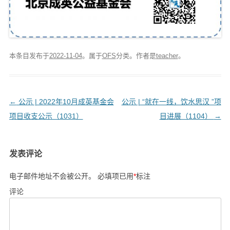
本条目发布于
2022-11-04
。属于
OFS
分类。
作者是
teacher
。
文
←
公示 | 2022年10月成英基金会
公示 | “就在一线，饮水思汉 ”项
章
项目收支公示（1031）
目进展（1104）
→
导
航
发表评论
电子邮件地址不会被公开。
必填项已用
*
标注
评论