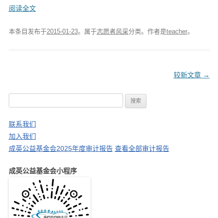
阅读全文
本条目发布于
2015-01-23
。属于
志愿者风采
分类。
作者是
teacher
。
文
较新文章
→
章
搜
导
索
航
：
联系我们
加入我们
成英公益基金会2025年度审计报告
查看全部审计报告
成英公益基金会小程序