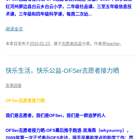
红河州屏边县白云乡白云小学，二年级社品课、三至五年级信息技
术课，三年级和四年级科学课，每周二次幼...
阅读全文
本条目发布于
2015-01-23
。属于
志愿者风采
分类。
作者是
teacher
。
快乐生活，快乐公益-OFSer志愿者接力晒
发表回复
OFSer志愿者接力晒
我们是志愿者，我们是OFSer，我们是一群追梦的人
OFSer志愿者接力晒-OFS幕后推手跑道-吴海燕（whysunny），
2009年第一次正式参与OFS走访，接手凤凰助学点的助学工作；然