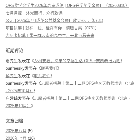
OFS奖学金学生2026年高考成绩 | OFS升学奖学金项目（20260810）
七月月报｜沐光而行，众行致远
公示 | 2026年7月成英公益基金会项目收支公示（0731)
项目进展 | 就在一线，桂在有你，情暖甘棠（0731）
志愿者招募 | 带一群云南的高中生，去北京看未来
近期评论
潘先生
发表在《
乡村支教，简单的幸福生活-OFSer志愿者接力晒
》
ourfreesky
发表在《
联系我们
》
侯先生
发表在《
联系我们
》
ourfreesky
发表在《
志愿者招募｜第二十二期OFS桃李天教师培训（北京
· 2025年10月）
》
庄建琼
发表在《
志愿者招募｜第二十二期OFS桃李天教师培训（北京 ·
2025年10月）
》
文章归档
2026年八月
(5)
2026年七月
(18)