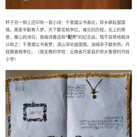
杯子另一侧上还印有一首小诗：千里烟尘书香近，异乡耕耘报国
情。离家辛勤育人梦，天下繁花桃李红。难忘的历程，无上的荣
誉，暖心的诗句，我端详着这些
“
配齐
”
的纪念品，情不自禁地赋诗
以和之：千里烟尘书香梦，滇山深处报国情。油城赤子献余热，丹
桂飘香桃李红。（我支教的学校：云南省巧家县炉房乡鲁德村丹桂
小学）