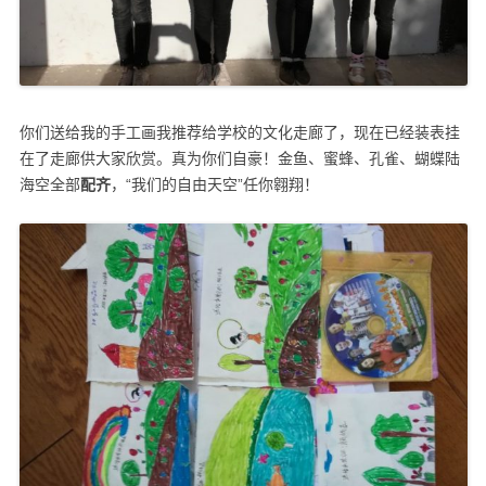
你们送给我的手工画我推荐给学校的文化走廊了，现在已经装表挂
在了走廊供大家欣赏。真为你们自豪！金鱼、蜜蜂、孔雀、蝴蝶陆
海空全部
配齐
，“我们的自由天空”任你翱翔！