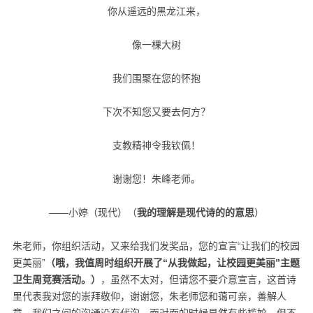
你从遥远的黑龙江来，
像一棵大树
我们围聚在您的怀抱
下次不知您又要去何方？
支教精神令我钦佩！
谢谢您！朱峰老师。
——小婷（现代）（
我的理解是现代诗的的意思
）
朱老师，你组织活动，又来给我们发奖品，您的宣言“让我们的校园
更美丽”
（哦，我值周时组织开展了
“
从我做起，让校园更美丽
”
主题
卫生周竞赛活动。）
，虽然不太对，但请您不要介意宣言，这首诗
里代表我对您的崇拜敬仰，谢谢您，朱老师您和蔼可亲，善解人