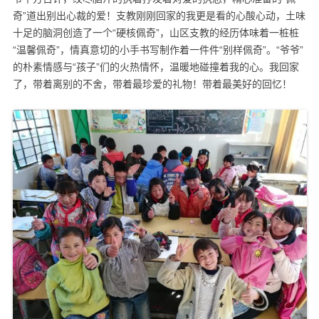
奇”道出别出心裁的爱！支教刚刚回家的我更是看的心酸心动，土味
十足的脑洞创造了一个“硬核佩奇”，山区支教的经历体味着一桩桩
“温馨佩奇”，情真意切的小手书写制作着一件件“别样佩奇”。“爷爷”
的朴素情感与“孩子”们的火热情怀，温暖地碰撞着我的心。我回家
了，带着离别的不舍，带着最珍爱的礼物！带着最美好的回忆！