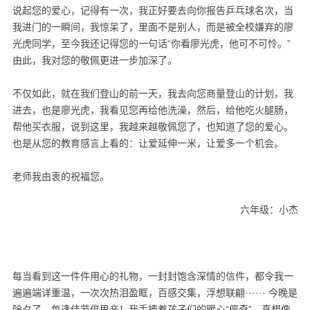
说起您的爱心，记得有一次，我正好要去向你报告乒乓球名次，当
我进门的一瞬间，我惊呆了，里面不是别人，而是被全校嫌弃的廖
光虎同学，至今我还记得您的一句话“你看廖光虎，他可不可怜。”
由此，我对您的敬佩更进一步加深了。
不仅如此，就在我们登山的前一天，我去向您商量登山的计划，我
进去，也是廖光虎，我看见您再给他洗澡，然后，给他吃火腿肠，
帮他买衣服，说到这里，我越来越敬佩您了，也知道了您的爱心。
也是从您的教育感言上看的：让爱延伸一米，让爱多一个机会。
老师我由衷的祝福您。
六年级：小杰
每当看到这一件件用心的礼物，一封封饱含深情的信件，都令我一
遍遍端详重温，一次次热泪盈眶，百感交集，浮想联翩······ 今晚是
除夕了，每逢佳节倍思亲！我手捧着孩子们的暖心“佩奇”，真想像