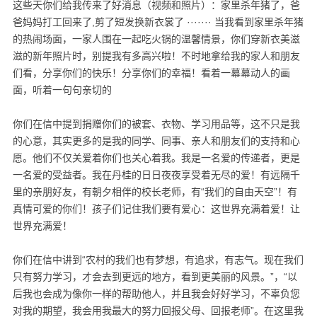
这些天你们给我传来了好消息（视频和照片）：家里杀年猪了，爸
爸妈妈打工回来了,剪了短发换新衣裳了 ······· 当我看到家里杀年猪
的热闹场面，一家人围在一起吃火锅的温馨情景，你们穿新衣美滋
滋的新年照片时，别提我有多高兴啦！不时地拿给我的家人和朋友
们看，分享你们的快乐！分享你们的幸福！看着一幕幕动人的画
面，听着一句句亲切的
你们在信中提到捐赠你们的被套、衣物、学习用品等，这不只是我
的心意，其实更多的是我的同学、同事、亲人和朋友们的支持和心
愿。他们不仅关爱着你们也关心着我。我是一名爱的传递者，更是
一名爱的受益者。我在丹桂的日日夜夜享受着无尽的爱！有远隔千
里的亲朋好友，有朝夕相伴的校长老师，有“我们的自由天空”！有
真情可爱的你们！孩子们记住我们要有爱心：这世界充满着爱！让
世界充满爱！
你们在信中讲到“农村的我们也有梦想，有追求，有志气。现在我们
只有努力学习，才会去到更远的地方，看到更美丽的风景。”，“以
后我也会成为像你一样的帮助他人，并且我会好好学习，不辜负您
对我的期望，我会用我最大的努力回报父母、回报老师”。在这里我