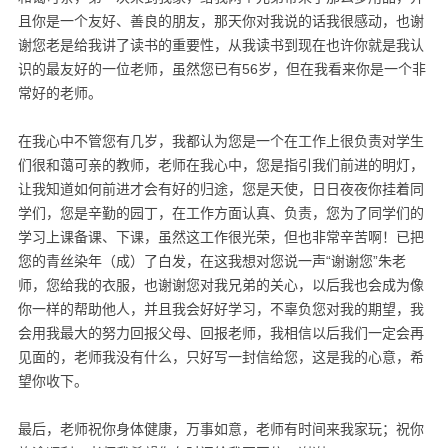
且你是一个友好、善良的朋友，那天你对我说的话我很感动，也谢
谢您老是给我讲了读书的重要性，从我读书到现在也许你就是我认
识的最友好的一位老师，虽然您已有56岁，但在我看来你是一个非
常好的老师。
在我心中不管您有几岁，我都认为您是一个在工作上很负责对学生
们很和蔼可亲的教师，老师在我心中，您是指引我们前进的明灯，
让我知道如何前进才会有好的归途，您是天使，日日夜夜你挂着同
学们，您是辛勤的园丁，在工作方面认真、负责，您为了同学们的
学习上课备课、下课，虽然这工作很光荣，但也非常辛苦啊！已把
您的青丝染年（成）了白发，在这我想对您说一声“谢谢您”朱老
师，您给我的衣服，也谢谢您对我兄弟的关心，以后我也会成为像
你一样的帮助他人，并且我会好好学习，不辜负您对我的期望，我
会用我最大的努力回报父母、回报老师，我相信以后我们一定会再
见面的，老师我没有什么，只好写一封信给您，这是我的心意，希
望你收下。
最后，老师祝你身体健康，万事如意，老师有时间来我家玩；祝你