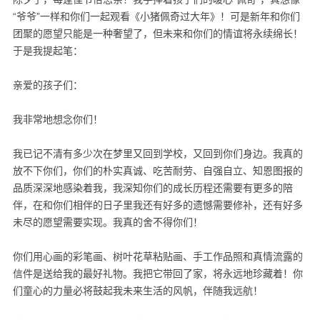
“爷爷”一样和你们一起观看《小猪佩奇过大年》！可是新年和你们
团聚的愿望只能是一种奢望了，但未来和你们的情谊将永续绵长！
于是我提起笔：
亲爱的孩子们：
我非常地想念你们！
我已记不清有多少次在梦里又回到学校，又回到你们身边。我真的
放不下你们，你们的朴实真诚、吃苦耐劳、自强自立、知恩图报的
品质深深地感染着我，我深知你们的成长历程还需要有更多的陪
伴，在和你们相伴的日子里我还有好多的遗憾需要修补，还有好多
未尽的愿望需要实现。我真的舍不得你们！
你们用心画的彩笔画、树叶花草粘贴画、手工作品照和真情流露的
信件是送给我的最好礼物。我把它带回了家，将永远地珍藏着！你
们童心的力量必将鼓起我未来生活的风帆，伴随我远航！