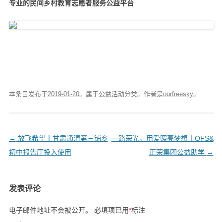
专业的民间乡村教育志愿者服务公益平台
本条目发布于
2019-01-20
。属于
公益活动
分类。
作者是
ourfreesky
。
文
←
放飞希望丨甘肃通渭第三铺乡
一路荣光，用爱照亮梦想丨OFS&
章
初中报告厅投入使用
正荣集团公益助学
→
导
航
发表评论
电子邮件地址不会被公开。
必填项已用
*
标注