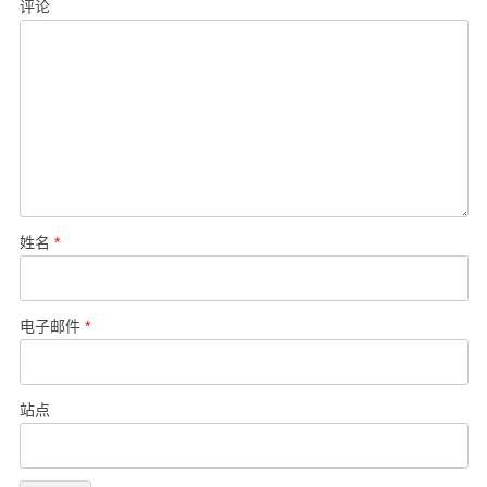
评论
姓名
*
电子邮件
*
站点