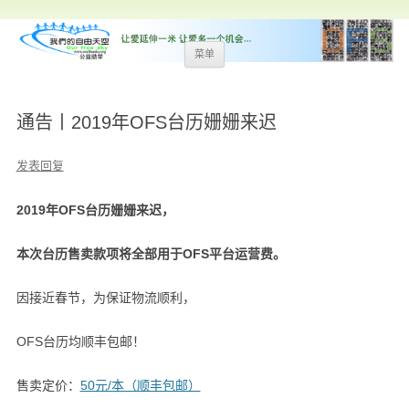
跳
菜单
至
内
容
通告丨2019年OFS台历姗姗来迟
发表回复
2019年OFS台历姗姗来迟，
本次台历售卖款项将全部用于OFS平台运营费。
因接近春节，为保证物流顺利，
OFS台历均顺丰包邮！
售卖定价：
50元/本（顺丰包邮）