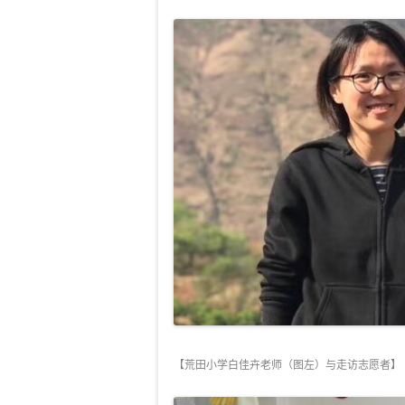
【荒田小学白佳卉老师（图左）与走访志愿者】