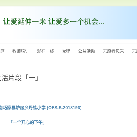
跳
至
家庭
教师培训
就在一线
党建
公益活动
志愿者风采
志
内
容
教生活片段「一」
南巧家县炉房乡丹桂小学 (OFS-S-2018196)
「一个开心的下午」