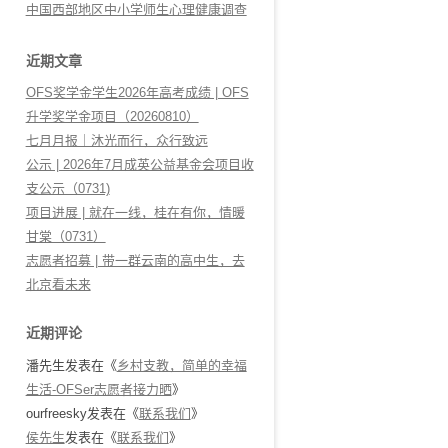
中国西部地区中小学师生心理健康调查
近期文章
OFS奖学金学生2026年高考成绩 | OFS
升学奖学金项目（20260810）
七月月报｜沐光而行，众行致远
公示 | 2026年7月成英公益基金会项目收
支公示（0731)
项目进展 | 就在一线，桂在有你，情暖
甘棠（0731）
志愿者招募 | 带一群云南的高中生，去
北京看未来
近期评论
潘先生
发表在《
乡村支教，简单的幸福
生活-OFSer志愿者接力晒
》
ourfreesky
发表在《
联系我们
》
侯先生
发表在《
联系我们
》