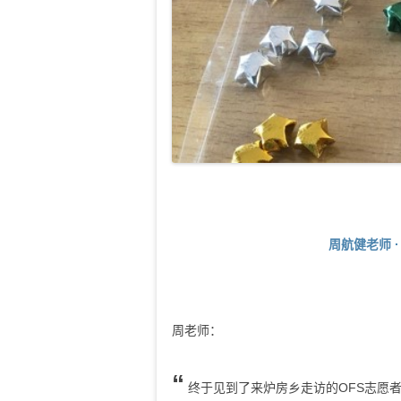
周航健老师 · 
周老师：
“
终于见到了来炉房乡走访的OFS志愿