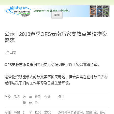
跳
菜单
至
内
容
公示 | 2018春季OFS云南巧家支教点学校物资
需求
6条回复
​OFS支教志愿者根据当地实际情况列出了以下物资需求清单。
这些物资所能带去的改变虽不惊天动地，但会实实在在地改善农村
老师与孩子们的工作学习及日常生活环境。
学校
品名
数
单
参考
合计
备注
量
位
价
丹桂
书架
2
个
1150
2300
双排书架节省空间，需要4组，参考