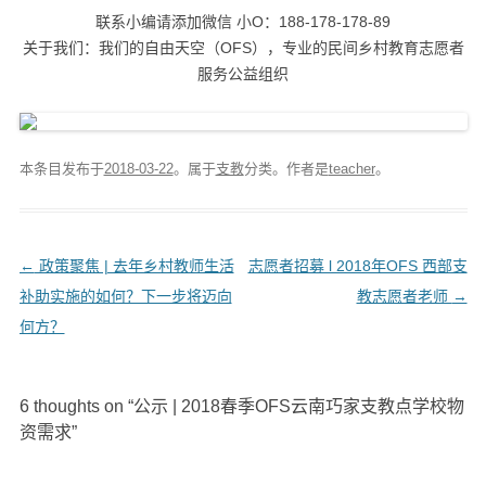
联系小编请添加微信 小O：188-178-178-89
关于我们：我们的自由天空（OFS），专业的民间乡村教育志愿者
服务公益组织
本条目发布于
2018-03-22
。属于
支教
分类。
作者是
teacher
。
文
←
政策聚焦 | 去年乡村教师生活
志愿者招募 l 2018年OFS 西部支
章
补助实施的如何？下一步将迈向
教志愿者老师
→
导
何方？
航
6 thoughts on “
公示 | 2018春季OFS云南巧家支教点学校物
资需求
”