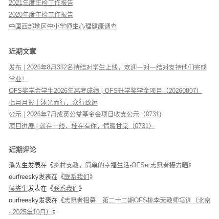
2021年度年检工作报告
2020年度年检工作报告
中国西部地区中小学师生心理健康调查
近期文章
发布 | 2026年8月332名待结对学生上线，欢迎一对一结对支持他们完成
学业！
OFS奖学金学生2026年高考成绩 | OFS升学奖学金项目（20260807）
七月月报｜沐光而行，众行致远
公示 | 2026年7月成英公益基金会项目收支公示（0731)
项目进展 | 就在一线，桂在有你，情暖甘棠（0731）
近期评论
潘先生
发表在《
乡村支教，简单的幸福生活-OFSer志愿者接力晒
》
ourfreesky
发表在《
联系我们
》
侯先生
发表在《
联系我们
》
ourfreesky
发表在《
志愿者招募｜第二十二期OFS桃李天教师培训（北京
· 2025年10月）
》