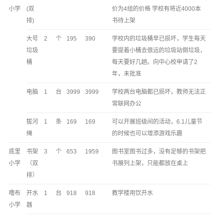
小学
(双
价为4组的价格 学校有将近4000本
排)
书待上架
大号
2
个
195
390
学校内的垃圾桶早已损坏，学生每天
垃圾
要提着小桶去很远的垃圾站倒垃圾，
桶
每天要好几趟。向中心校申请了2
年，未批准
电脑
1
台
3999
3999
学校两台电脑都已损坏，教师无法正
常联网办公
拔河
1
条
169
169
可以开展班级间的活动，6.1儿童节
绳
的时候也可以增添游戏乐趣
底里
书架
3
个
653
1959
图书室图书过多，没有足够的书架把
小学
（双
书展列上架，只能都放在桌上
排）
噜布
开水
1
台
918
918
教学楼用饮开水
小学
器