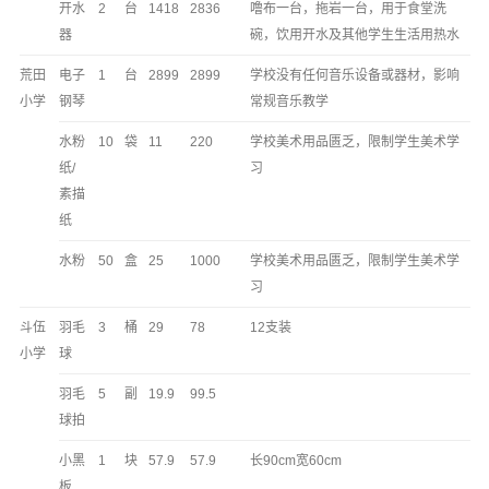
开水
2
台
1418
2836
噜布一台，拖岩一台，用于食堂洗
器
碗，饮用开水及其他学生生活用热水
荒田
电子
1
台
2899
2899
学校没有任何音乐设备或器材，影响
小学
钢琴
常规音乐教学
水粉
10
袋
11
220
学校美术用品匮乏，限制学生美术学
纸/
习
素描
纸
水粉
50
盒
25
1000
学校美术用品匮乏，限制学生美术学
习
斗伍
羽毛
3
桶
29
78
12支装
小学
球
羽毛
5
副
19.9
99.5
球拍
小黑
1
块
57.9
57.9
长90cm宽60cm
板