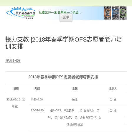
跳
菜单
至
内
容
接力支教 |2018年春季学期OFS志愿者老师培
训安排
发表回复
2018
年春季学期
OFS
志愿者老师培训安排
日期
时间
主题
主讲人
2018/02/25
（星
8:30-9:00
破冰
全 员
期日）
9:00-16:30
相识
OFS
，共赴支教：（
1
）互相认识、了
全 员
解；（
2
）团队合作；（
3
）乡村教育工作、生
活设想与规划