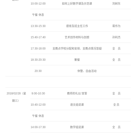
10:00-12:00
如何上好数学课及示范课
刘树东
午餐
休息
13:30-15:30
德育及班主任工作
蒋作为
15:40-17:40
艺术创作材料与创想
孙利杰
17:30-18:00
支教点学校分配和安排、支教点情况答疑
全
员
18:30-20:30
聚餐
全
员
20:30
休整、自由活动
2018/02/28
（星
9:00-10:30
教师的礼仪/宣誓
全
员
期三）
10:40-12:00
语文组说课
全 员
午餐
休息
14:00-17:30
数学组说课
全
员