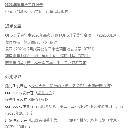
2020年度年检工作报告
中国西部地区中小学师生心理健康调查
近期文章
OFS奖学金学生2026年高考成绩 | OFS升学奖学金项目（20260810）
七月月报｜沐光而行，众行致远
公示 | 2026年7月成英公益基金会项目收支公示（0731)
项目进展 | 就在一线，桂在有你，情暖甘棠（0731）
志愿者招募 | 带一群云南的高中生，去北京看未来
近期评论
潘先生
发表在《
乡村支教，简单的幸福生活-OFSer志愿者接力晒
》
ourfreesky
发表在《
联系我们
》
侯先生
发表在《
联系我们
》
ourfreesky
发表在《
志愿者招募｜第二十二期OFS桃李天教师培训（北京
· 2025年10月）
》
庄建琼
发表在《
志愿者招募｜第二十二期OFS桃李天教师培训（北京 ·
2025年10月）
》