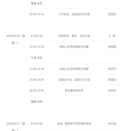
晚餐
休息
19:00-20:30
三方协议、志愿者行为守则
常慧灵
2018/02/26
（星
8:30-9:45
机构历史、使命、文化介绍
土 雪
期一）
10:00-12:00
如何上好英语课及示范课
杨佳霖
午餐
休息
13:30-15:30
如何上好语文课及示范课
陈非平
15:40-16:00
支教点介绍，后援工作介绍
常慧灵
16:00-18:00
曾支教老师分享
孙延杰
晚餐
休息
2018/02/27
（星
8:00-9:50
运动，激发孩子们玩耍的天性
肖长海
期二）