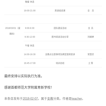
晚餐
休息
19:00-21:00
英语组说课
全
员
2018/03/01
（星
9:00-9:30
团队建设活动
全 员
期四）
9:30-12:00
图书阅读活动分享
刘娴婷
午餐
休息
14:00-16:30
支教点注意事项及典型案例宣讲
常慧灵
16:45-17:00
培训总结
土 雪
最终安排以实际执行为准。
感谢首都师范大学附属育新学校！
本条目发布于
2018-02-07
。属于
支教
分类。
作者是
teacher
。