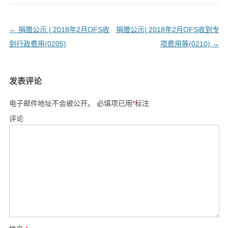
文
←
捐赠公示 | 2018年2月OFS收
捐赠公示| 2018年2月OFS收到专
章
到行政费用(0205)
项费用等(0210)
→
导
航
发表评论
电子邮件地址不会被公开。
必填项已用
*
标注
评论