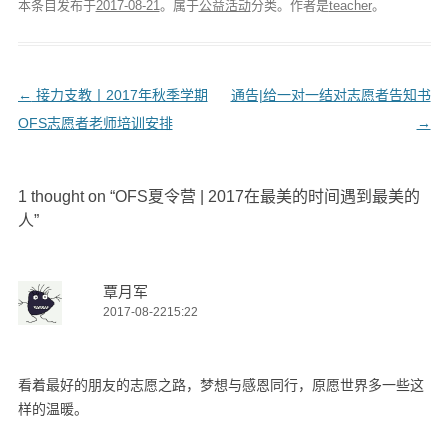
本条目发布于
2017-08-21
。属于
公益活动
分类。
作者是
teacher
。
文
←
接力支教丨2017年秋季学期
通告|给一对一结对志愿者告知书
章
OFS志愿者老师培训安排
→
导
航
1 thought on “
OFS夏令营 | 2017在最美的时间遇到最美的
人
”
覃月军
2017-08-2215:22
看着最好的朋友的志愿之路，梦想与感恩同行，原愿世界多一些这
样的温暖。