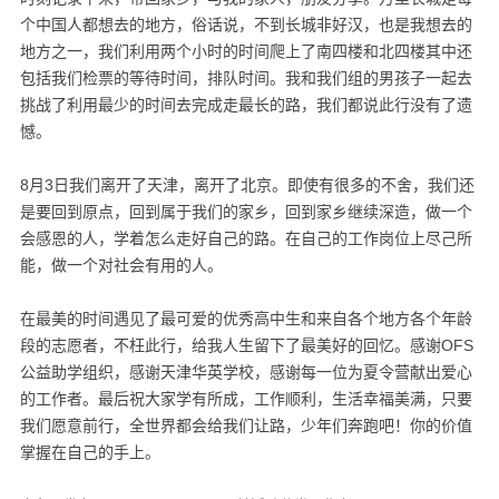
个中国人都想去的地方，俗话说，不到长城非好汉，也是我想去的
地方之一，我们利用两个小时的时间爬上了南四楼和北四楼其中还
包括我们检票的等待时间，排队时间。我和我们组的男孩子一起去
挑战了利用最少的时间去完成走最长的路，我们都说此行没有了遗
憾。
8
月
3
日我们离开了天津，离开了北京。即使有很多的不舍，我们还
是要回到原点，回到属于我们的家乡，回到家乡继续深造，做一个
会感恩的人，学着怎么走好自己的路。在自己的工作岗位上尽己所
能，做一个对社会有用的人。
在最美的时间遇见了最可爱的优秀高中生和来自各个地方各个年龄
段的志愿者，不枉此行，给我人生留下了最美好的回忆。感谢
OFS
公益助学组织，感谢天津华英学校，感谢每一位为夏令营献出爱心
的工作者。最后祝大家学有所成，工作顺利，生活幸福美满，只要
我们愿意前行，全世界都会给我们让路，少年们奔跑吧！你的价值
掌握在自己的手上。