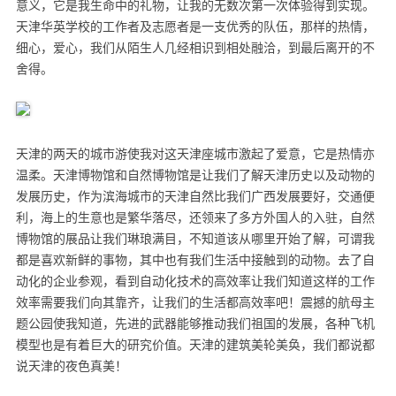
意义，它是我生命中的礼物，让我的无数次第一次体验得到实现。
天津华英学校的工作者及志愿者是一支优秀的队伍，那样的热情，
细心，爱心，我们从陌生人几经相识到相处融洽，到最后离开的不
舍得。
天津的两天的城市游使我对这天津座城市激起了爱意，它是热情亦
温柔。天津博物馆和自然博物馆是让我们了解天津历史以及动物的
发展历史，作为滨海城市的天津自然比我们广西发展要好，交通便
利，海上的生意也是繁华落尽，还领来了多方外国人的入驻，自然
博物馆的展品让我们琳琅满目，不知道该从哪里开始了解，可谓我
都是喜欢新鲜的事物，其中也有我们生活中接触到的动物。去了自
动化的企业参观，看到自动化技术的高效率让我们知道这样的工作
效率需要我们向其靠齐，让我们的生活都高效率吧！震撼的航母主
题公园使我知道，先进的武器能够推动我们祖国的发展，各种飞机
模型也是有着巨大的研究价值。天津的建筑美轮美奂，我们都说都
说天津的夜色真美！