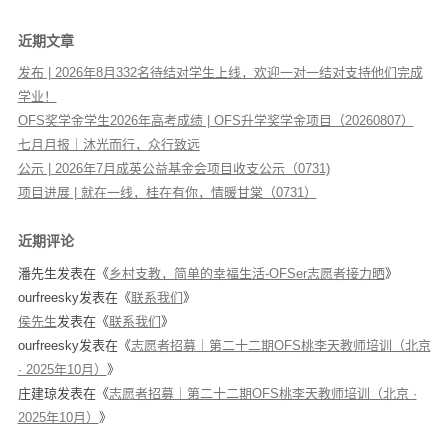
近期文章
发布 | 2026年8月332名待结对学生上线，欢迎一对一结对支持他们完成
学业！
OFS奖学金学生2026年高考成绩 | OFS升学奖学金项目（20260807）
七月月报｜沐光而行，众行致远
公示 | 2026年7月成英公益基金会项目收支公示（0731)
项目进展 | 就在一线，桂在有你，情暖甘棠（0731）
近期评论
潘先生
发表在《
乡村支教，简单的幸福生活-OFSer志愿者接力晒
》
ourfreesky
发表在《
联系我们
》
侯先生
发表在《
联系我们
》
ourfreesky
发表在《
志愿者招募｜第二十二期OFS桃李天教师培训（北京
· 2025年10月）
》
庄建琼
发表在《
志愿者招募｜第二十二期OFS桃李天教师培训（北京 ·
2025年10月）
》