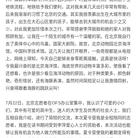
地铁流程，地铁给予我们便利，这对我未来几天出行非常有帮助，
后来我渐渐的习惯了北京的交通。其实我很羡慕出生在大城市里的
孩子，出生在大石山区里的孩子，能够去到大城市的机会少之又
少，对此我更加珍惜本次之行。非常感谢李萍姐姐和她的家人对我
照顾有加，让我在一个陌生的城市有一个温暖的家。在北京我自行
去了奥体中心中的鸟巢，国家大剧院，故宫，北京动物园北京海洋
馆，中国科学技术馆。这几天让我打开眼界，一些奇观都是从电视
上、网络上得知，今天自己能够亲身零距离接触，这真是快活呀！
令我最兴奋的是北京海洋馆，海底世界的动物丰富多彩，使我看了
还想看，也许是很少看见海洋动物的原因，对于种类繁多，颜色鲜
艳，奇形怪状，还有海豚表演，虽然时间简短足以让我激情四射，
兴奋得跟着海豚的跳跃尖叫！
7
月
22
日，北京志愿者在
OFS
办公室集中，我认识了可爱的小
O
们，其中有可爱的高中生，迷人的大学生及优秀的社会人士，我们
互相自我介绍，进行了简短的交流，本次夏令营我是全程陪同的志
愿者，我是在读书期间受到李萍爱心人士的资助者，本次活动也能
够让我有机会为他人做力所能及的事情。夏令营使我的暑期变得有