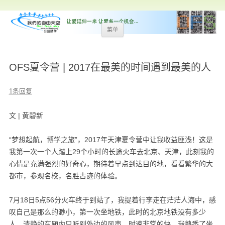
跳
菜单
至
内
容
OFS夏令营 | 2017在最美的时间遇到最美的人
1条回复
文 |
黄碧新
“
梦想起航，博学之旅
”，2017年天津夏令营中
让我收益匪浅！这是
我第一次一个人踏上
29
个小时的长途火车去北京、天津，此刻我的
心情是充满强烈的好奇心，期待着早点到达目的地，看看繁华的大
都市，参观名校，名胜古迹的体验。
7
月
18
日
5
点
56
分火车终于到站了，我提着行李走在茫茫人海中，感
叹自己是那么的渺小，第一次坐地铁，此时的北京地铁没有多少
人，清静的车厢内只听到外边的风声，时速非常的快。我熟悉了坐