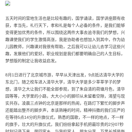
五天时间的营地生活也是比较有趣的，国学诵读，国学讲座颇有收
获，孝当先，礼行天下，孝和礼是每个人必备的条件，是我们能够
变得更加优秀的条件，所以围绕这两件大事去追寻我们的梦想，兴
趣课使我们的学生激情高涨，我是协助者也想加入到其中，作为幼
儿园教师，兴趣课对我很有帮助，之后我可以让幼儿去学习这些兴
趣，发展他们的爱好。职业规划是我们都要明确自己的人生目标，
梦想版的制定让我收益启发。
8
月
1
日进行了北京城市游，早早从天津出发，
9
点抵达清华大学的
东北门，随之校车进入清华大学，清华大学是多少莘莘学子的梦
想，清华之大让我们不能全部参观，到了朱自清的荷塘月色，清华
园等等，大学里的小路，大大小小的脚印从未留着空隙，渴望与现
实共存。凌晨三点钟的北京是那样的热闹，在路灯下繁忙的脚步声
还能踏出整齐的脚步声，本该熟睡的时间，精神抖擞的我们庄严的
在等待
5
点
14
分的升旗仪式，熟悉的国歌，不一样的地点，不一样
的旗手，壮大的升旗仪式，我们纷纷拿起手机把最珍贵的
2
分
07
秒
时刻记录下来，带回家乡，与我的家人，朋友分享。万里长城是每