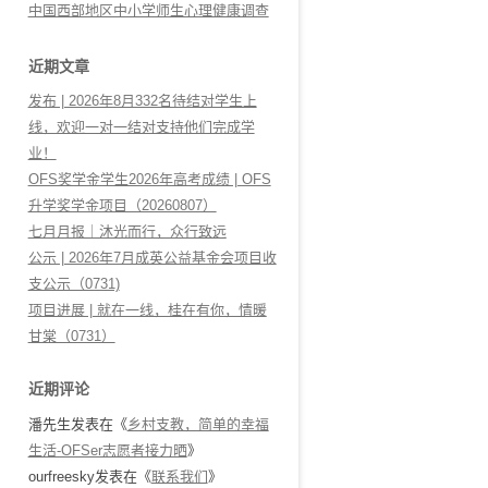
中国西部地区中小学师生心理健康调查
近期文章
发布 | 2026年8月332名待结对学生上
线，欢迎一对一结对支持他们完成学
业！
OFS奖学金学生2026年高考成绩 | OFS
升学奖学金项目（20260807）
七月月报｜沐光而行，众行致远
公示 | 2026年7月成英公益基金会项目收
支公示（0731)
项目进展 | 就在一线，桂在有你，情暖
甘棠（0731）
近期评论
潘先生
发表在《
乡村支教，简单的幸福
生活-OFSer志愿者接力晒
》
ourfreesky
发表在《
联系我们
》