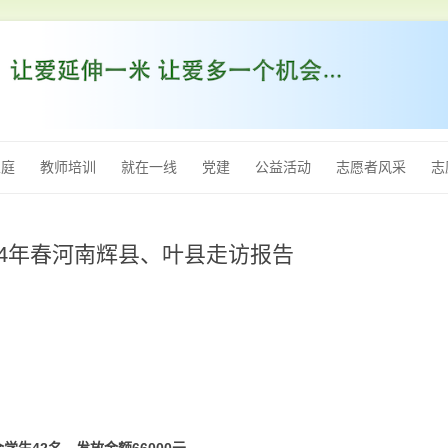
跳
至
家庭
教师培训
就在一线
党建
公益活动
志愿者风采
志
内
容
024年春河南辉县、叶县走访报告