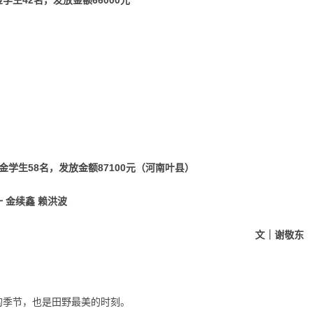
生42名，发放金额66000元
金学生58名，发放金额87100元（河南叶县）
 金续鑫 赖洪波
文｜谢敬东
的季节，也是田野最美的时刻。