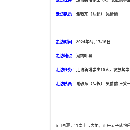
走访任务：
走访新增学生5人，发放奖学金学
走访队员：
谢
敬
东（队长）
吴倩倩
走访时间：
2024年5月17-19日
走访地点：
河南叶县
走访任务：
走访新增学生10人，发放奖学
走访队员：
谢
敬
东（队长）
吴倩倩 王笑一
5月初夏，河南中原大地，正是麦子成熟