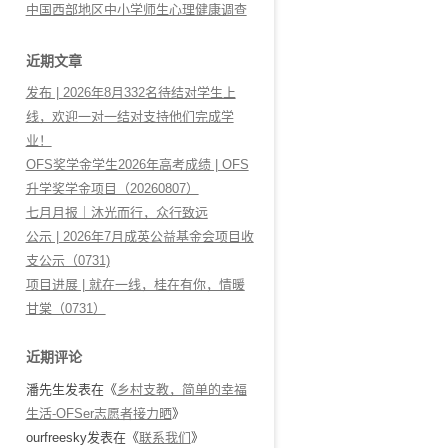
中国西部地区中小学师生心理健康调查
近期文章
发布 | 2026年8月332名待结对学生上
线，欢迎一对一结对支持他们完成学
业！
OFS奖学金学生2026年高考成绩 | OFS
升学奖学金项目（20260807）
七月月报｜沐光而行，众行致远
公示 | 2026年7月成英公益基金会项目收
支公示（0731)
项目进展 | 就在一线，桂在有你，情暖
甘棠（0731）
近期评论
潘先生
发表在《
乡村支教，简单的幸福
生活-OFSer志愿者接力晒
》
ourfreesky
发表在《
联系我们
》