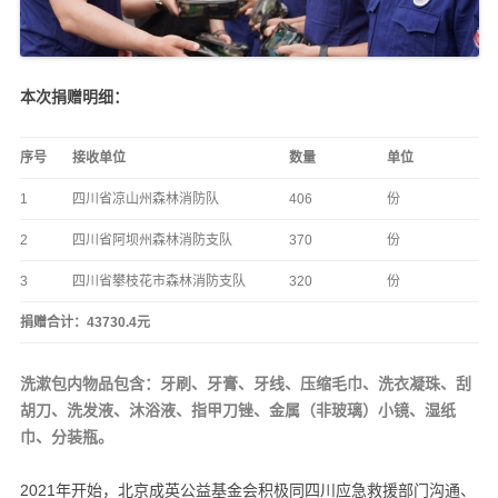
本次捐赠明细：
序号
接收单位
数量
单位
1
四川省凉山州森林消防队
406
份
2
四川省阿坝州森林消防支队
370
份
3
四川省攀枝花市森林消防支队
320
份
捐赠合计：43730.4元
洗漱包内物品包含：牙刷、牙膏、牙线、压缩毛巾、洗衣凝珠、刮
胡刀、洗发液、沐浴液、指甲刀锉、金属（非玻璃）小镜、湿纸
巾、分装瓶。
2021年开始，北京成英公益基金会积极同四川应急救援部门沟通、