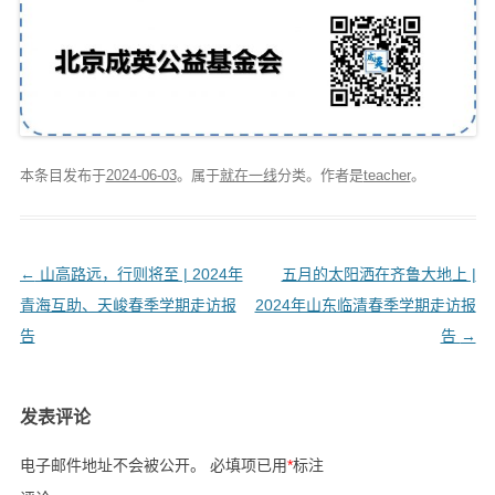
本条目发布于
2024-06-03
。属于
就在一线
分类。
作者是
teacher
。
文
←
山高路远，行则将至 | 2024年
五月的太阳洒在齐鲁大地上 |
章
青海互助、天峻春季学期走访报
2024年山东临清春季学期走访报
导
告
告
→
航
发表评论
电子邮件地址不会被公开。
必填项已用
*
标注