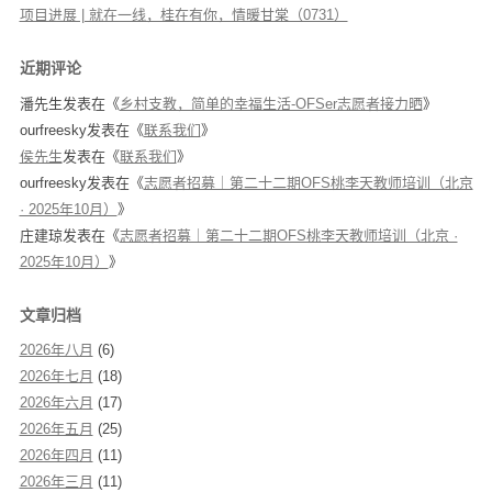
项目进展 | 就在一线，桂在有你，情暖甘棠（0731）
近期评论
潘先生
发表在《
乡村支教，简单的幸福生活-OFSer志愿者接力晒
》
ourfreesky
发表在《
联系我们
》
侯先生
发表在《
联系我们
》
ourfreesky
发表在《
志愿者招募｜第二十二期OFS桃李天教师培训（北京
· 2025年10月）
》
庄建琼
发表在《
志愿者招募｜第二十二期OFS桃李天教师培训（北京 ·
2025年10月）
》
文章归档
2026年八月
(6)
2026年七月
(18)
2026年六月
(17)
2026年五月
(25)
2026年四月
(11)
2026年三月
(11)