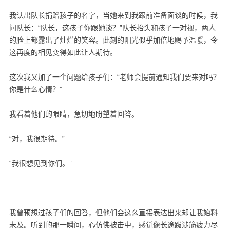
我认出队长捐赠孩子的名字，当她来到我跟前准备面谈的时候，我
问队长：“队长，这孩子你跟她谈？”队长抬头和孩子一对视，两人
的脸上都露出了灿烂的笑容。此刻的阳光似乎加倍地赐予温暖，令
这再度的相见变得如此让人期待。
这次我又加了一个问题给孩子们：“老师会提前通知我们要来对吗？
你是什么心情？”
我看着他们的眼睛，急切地盼望着回答。
“对，我很期待。”
“我很想见到你们。”
……
我曾预想过孩子们的回答，但他们会这么直接表达出来却让我始料
未及。听到的那一瞬间，心仿佛被击中，感觉像长途跋涉筋疲力尽