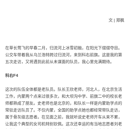
文 | 郑枫
在草长莺飞的早春二月，归流河上冰雪初融，在阳光下熠熠夺目。
公交车带着我从乌兰浩特跨过归流河，来到科右前旗。这是我的第
五次走访，又将遇到此前从未谋面的队员，我心里充满期待。
科右
F4
这次的队伍全体都是老队员。队长王欣老师，河北人，在北京生活
工作，内蒙两个点来过很多次，和大坝沟中学、前旗二中的校长老
师都熟成了朋友。史老师也是北京的，和队长一样是内蒙助学点的
常驻走访队员了。不仅内蒙，全国的助学点她也都经常带队走访，
属于骨灰级志愿者。在见面之前，我就听说史老师开车从来不累，
让我这个典型的女司机特别钦佩。这次还幸运的有当地志愿者刘老