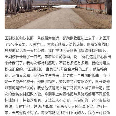
王副校长和队长那一条线最为偏远，都跑到牧区边上去了，来回开
了340多公里，天黑方归。大家延续着走访的热情，围着饭桌依旧
热烈地谈论着一天的经过。我们提到今天队长那条路线特别遥远，
王副校长长舒了一口气，带着些许的激动，说：“你们这是把心捧出
来给我们了。我每次都特别感动，不管有多远有多累，我绝对是最
积极配合的。”王副校长一直负责与基金会对接的工作，他性格爽
朗，热情又亲和，我猜在学生看来，他更像一个关切的长辈，而不
是一名威严的校长。他皮肤黝黑，笑起来特别有感染力，队长说他
以前可是留长发的，我想他该是既上得了马背又入得了课堂吧。这
次的走访安排细致入微，拿到手上的表格把每条路线都用不同颜色
标注好了，捧着这张表，无法让人不动容。沉甸甸的，这份责任和
真诚。此时的他，越说越激动：“前两天刮大风低温下雪，你们一
来，天气好得不得了。每次都能见到你们不同的人，我心里可得劲