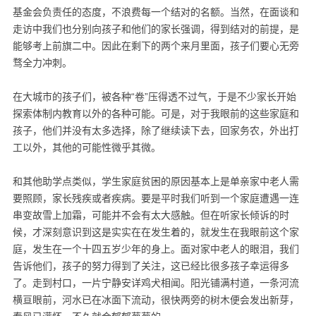
基金会负责任的态度，不浪费每一个结对的名额。当然，在面谈和
走访中我们也分别向孩子和他们的家长强调，得到结对的前提，是
能够考上前旗二中。因此在剩下的两个来月里面，孩子们要心无旁
骛全力冲刺。
在大城市的孩子们，被各种“卷”压得透不过气，于是不少家长开始
探索体制内教育以外的各种可能。可是，对于我眼前的这些家庭和
孩子，他们并没有太多选择，除了继续读下去，回家务农，外出打
工以外，其他的可能性微乎其微。
和其他助学点类似，学生家庭贫困的原因基本上是单亲家中老人需
要照顾，家长残疾或者疾病。要是平时我们听到一个家庭遭遇一连
串变故雪上加霜，可能并不会有太大感触。但在听家长倾诉的时
候，才深刻意识到这是实实在在发生着的，就发生在我眼前这个家
庭，发生在一个十四五岁少年的身上。面对家中老人的眼泪，我们
告诉他们，孩子的努力得到了关注，这已经比很多孩子幸运得多
了。走到村口，一片宁静安详鸡犬相闻。阳光铺满村道，一条河流
横亘眼前，河水已在冰面下流动，很快两旁的树木便会发出新芽，