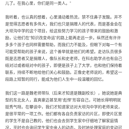
儿了。在我心里，你们是同一类人。”
我听着，也认真的想着，心里涌动着热流，禁不住鼻子发酸。并不
是觉得志愿者有多伟大，我们也只是捐赠人的代表，而是基金会在
大坝沟中学的这个项目，给这些努力学习的孩子带来的鼓励和激
励，让他们在“知识改变命运”的路上能再走远一步。纵然还有许许
多多个孩子也同样需要帮助，而我们力不能及，但眼下对每一个有
可能受帮助的孩子来说，这个善举就是他们的希望。走访队员很多
既是志愿者又是捐赠人，像队长和史老师，在科右助学点也有自己
结对过或者结对中的孩子，即便是孩子上了大学，也和他们保持着
联系，持续不断地给他们关心和鼓励。正像史老师说的，希望这一
段路上短暂的同行，能成为他们人生中一段温暖的回忆。
我们这一路是魏老师带队（后来才知道是魏副校长），她说她是典
型的东北女人，直爽豪迈甚至用“彪悍”形容自己，可她长得明明就
挺秀气呀。在攀谈中，我们才知道家访对大坝沟中学的老师来说，
是很平常的一项工作。他们都有各自负责家访的片区，即使片区里
的学生不是自己教的，他们也会去到学生家中仔细地了解家庭情
况，平时也会询问学生家中亲人的动态，及时地处理家庭的变动可