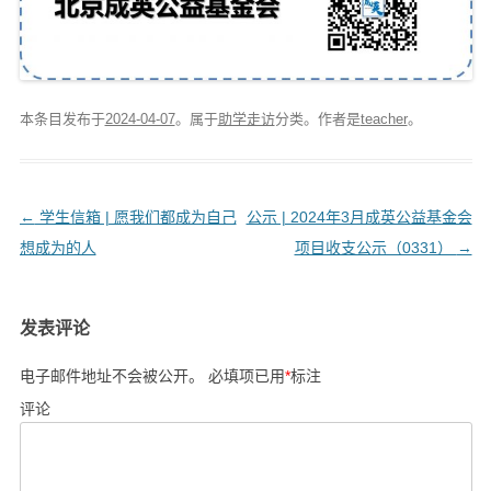
本条目发布于
2024-04-07
。属于
助学走访
分类。
作者是
teacher
。
文
←
学生信箱 | 愿我们都成为自己
公示 | 2024年3月成英公益基金会
章
想成为的人
项目收支公示（0331）
→
导
航
发表评论
电子邮件地址不会被公开。
必填项已用
*
标注
评论