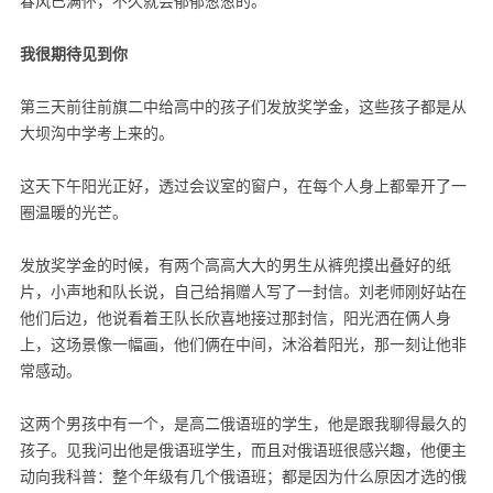
春风已满怀，不久就会郁郁葱葱的。
我很期待见到你
第三天前往前旗二中给高中的孩子们发放奖学金，这些孩子都是从
大坝沟中学考上来的。
这天下午阳光正好，透过会议室的窗户，在每个人身上都晕开了一
圈温暖的光芒。
发放奖学金的时候，有两个高高大大的男生从裤兜摸出叠好的纸
片，小声地和队长说，自己给捐赠人写了一封信。刘老师刚好站在
他们后边，他说看着王队长欣喜地接过那封信，阳光洒在俩人身
上，这场景像一幅画，他们俩在中间，沐浴着阳光，那一刻让他非
常感动。
这两个男孩中有一个，是高二俄语班的学生，他是跟我聊得最久的
孩子。见我问出他是俄语班学生，而且对俄语班很感兴趣，他便主
动向我科普：整个年级有几个俄语班；都是因为什么原因才选的俄