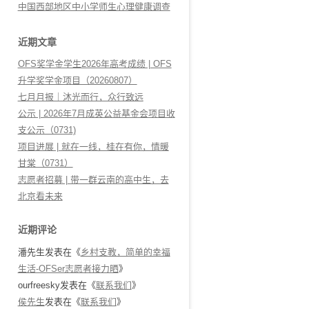
中国西部地区中小学师生心理健康调查
近期文章
OFS奖学金学生2026年高考成绩 | OFS
升学奖学金项目（20260807）
七月月报｜沐光而行，众行致远
公示 | 2026年7月成英公益基金会项目收
支公示（0731)
项目进展 | 就在一线，桂在有你，情暖
甘棠（0731）
志愿者招募 | 带一群云南的高中生，去
北京看未来
近期评论
潘先生
发表在《
乡村支教，简单的幸福
生活-OFSer志愿者接力晒
》
ourfreesky
发表在《
联系我们
》
侯先生
发表在《
联系我们
》