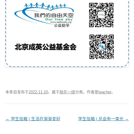
本条目发布于
2022-11-10
。属于
就在一线
分类。
作者是
teacher
。
文
←
学生信箱 | 生活在渐渐变好
学生信箱 | 总会有一束光
→
章