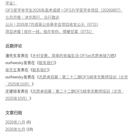
学业！
OFS奖学金学生2026年高考成绩 | OFS升学奖学金项目（20260807）
七月月报｜沐光而行，众行致远
公示 | 2026年7月成英公益基金会项目收支公示（0731)
项目进展 | 就在一线，桂在有你，情暖甘棠（0731）
近期评论
潘先生
发表在《
乡村支教，简单的幸福生活-OFSer志愿者接力晒
》
ourfreesky
发表在《
联系我们
》
侯先生
发表在《
联系我们
》
ourfreesky
发表在《
志愿者招募｜第二十二期OFS桃李天教师培训（北京
· 2025年10月）
》
庄建琼
发表在《
志愿者招募｜第二十二期OFS桃李天教师培训（北京 ·
2025年10月）
》
文章归档
2026年八月
(6)
2026年七月
(18)