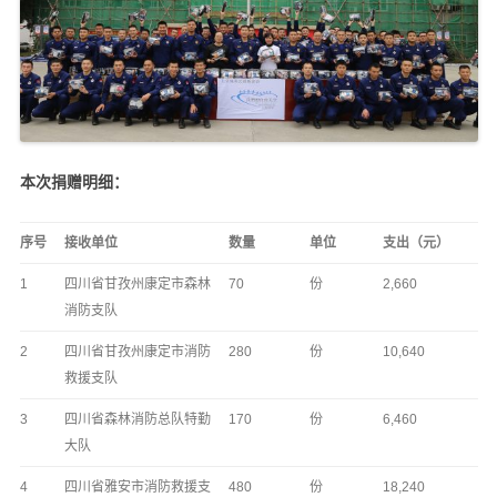
本次捐赠明细：
序号
接收单位
数量
单位
支出（元）
1
四川省甘孜州康定市森林
70
份
2,660
消防支队
2
四川省甘孜州康定市消防
280
份
10,640
救援支队
3
四川省森林消防总队特勤
170
份
6,460
大队
4
四川省雅安市消防救援支
480
份
18,240