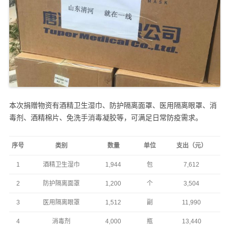
本次捐赠物资有酒精卫生湿巾、防护隔离面罩、医用隔离眼罩、消
毒剂、酒精棉片、免洗手消毒凝胶等，可满足日常防疫需求。
序号
类别
数量
单位
支出（元）
1
酒精卫生湿巾
1,944
包
7,612
2
防护隔离面罩
1,200
个
3,504
3
医用隔离眼罩
1,512
副
11,990
4
消毒剂
4,000
瓶
13,440