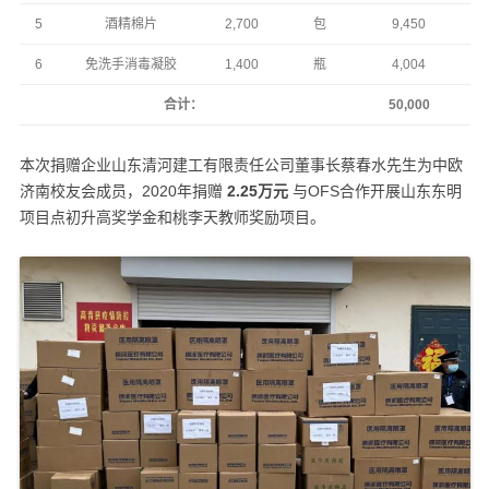
5
酒精棉片
2,700
包
9,450
6
免洗手消毒凝胶
1,400
瓶
4,004
合计：
50,000
本次捐赠企业山东清河建工有限责任公司董事长蔡春水先生为中欧
济南校友会成员，2020年捐赠
2.25万元
与OFS合作开展山东东明
项目点初升高奖学金和桃李天教师奖励项目。