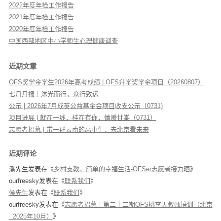
2022年度年检工作报告
2021年度年检工作报告
2020年度年检工作报告
中国西部地区中小学师生心理健康调查
近期文章
OFS奖学金学生2026年高考成绩 | OFS升学奖学金项目（20260807）
七月月报｜沐光而行，众行致远
公示 | 2026年7月成英公益基金会项目收支公示（0731)
项目进展 | 就在一线，桂在有你，情暖甘棠（0731）
志愿者招募 | 带一群云南的高中生，去北京看未来
近期评论
潘先生
发表在《
乡村支教，简单的幸福生活-OFSer志愿者接力晒
》
ourfreesky
发表在《
联系我们
》
侯先生
发表在《
联系我们
》
ourfreesky
发表在《
志愿者招募｜第二十二期OFS桃李天教师培训（北京
· 2025年10月）
》