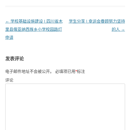
文
←
学校基础设施建设 | 四川省木
学生分享 | 幸运会眷顾努力坚持
章
里县俄亚纳西族乡小学校园路灯
的人
→
导
申请
航
发表评论
电子邮件地址不会被公开。
必填项已用
*
标注
评论