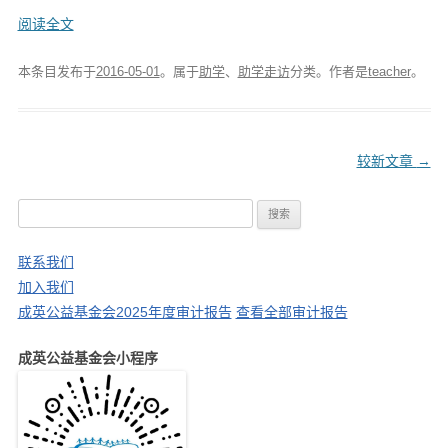
阅读全文
本条目发布于
2016-05-01
。属于
助学
、
助学走访
分类。
作者是
teacher
。
文
较新文章
→
章
搜
导
索
航
：
联系我们
加入我们
成英公益基金会2025年度审计报告
查看全部审计报告
成英公益基金会小程序