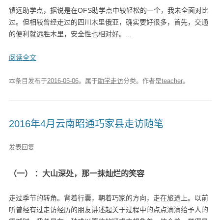
镇远助学点，据说是在OFS助学点中较轻松的一个，我未全面对比
过。但相较曾经走过的四川木里俄亚，确实要好很多，首先，交通
的便利就远胜木里，安全性也相对好。...
阅读全文
本条目发布于
2016-05-06
。属于
助学走访
分类。
作者是
teacher
。
2016年4月云南昭通巧家县走访随笔
发表回复
（一） ：大山深处，那一抹灿烂的笑容
走过季节的转角。背着行囊，朝着巧家的方向，走在旅途上。以前
听曾经有过走访经历的朋友讲述起关于过程中的点点滴滴给予人的