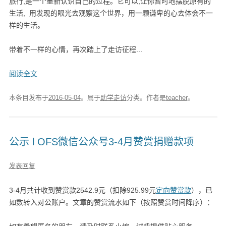
旅行,是一个重新认识自己的过程。它可以,让你暂时地摆脱原有的
生活, 用发现的眼光去观察这个世界，用一颗谦卑的心去体会不一
样的生活。
带着不一样的心情，再次踏上了走访征程...
阅读全文
本条目发布于
2016-05-04
。属于
助学走访
分类。
作者是
teacher
。
公示 l OFS微信公众号3-4月赞赏捐赠款项
发表回复
3-4月共计收到赞赏款2542.9元（扣除925.99元
定向赞赏款
），已
如数转入对公账户。文章的赞赏流水如下（按照赞赏时间降序）：