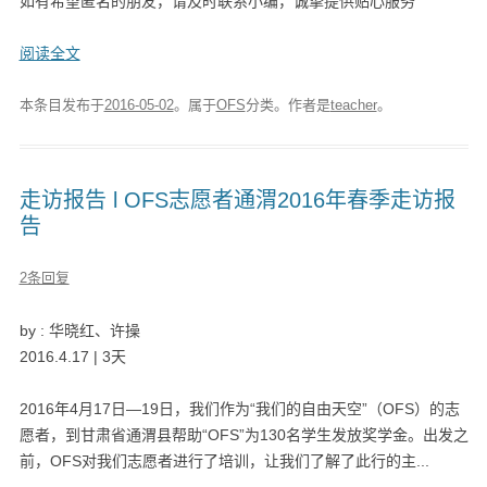
如有希望匿名的朋友，请及时联系小编，诚挚提供贴心服务
阅读全文
本条目发布于
2016-05-02
。属于
OFS
分类。
作者是
teacher
。
走访报告 l OFS志愿者通渭2016年春季走访报
告
2条回复
by : 华晓红、许操
2016.4.17 | 3天
2016年4月17日—19日，我们作为“我们的自由天空”（OFS）的志
愿者，到甘肃省通渭县帮助“OFS”为130名学生发放奖学金。出发之
前，OFS对我们志愿者进行了培训，让我们了解了此行的主...