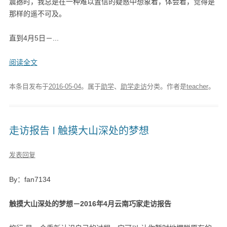
震撼时，我总是在一种难以置信的疑惑中想象着，体会着，觉得是
那样的遥不可及。
直到4月5日－...
阅读全文
本条目发布于
2016-05-04
。属于
助学
、
助学走访
分类。
作者是
teacher
。
走访报告 l 触摸大山深处的梦想
发表回复
By：fan7134
触摸大山深处的梦想－2016年4月云南巧家走访报告