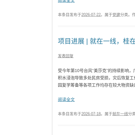
阅读全文
本条目发布于
2026-07-22
。属于
党建
分类。
项目进展 | 就在一线，桂
发表回复
受今年第10号台风“美莎克”的持续影响
积水浸泡导致多处民房受损，灾后恢复工
园复学筹备等各项工作均存在较大物资缺口，
阅读全文
本条目发布于
2026-07-18
。属于
就在一线
分