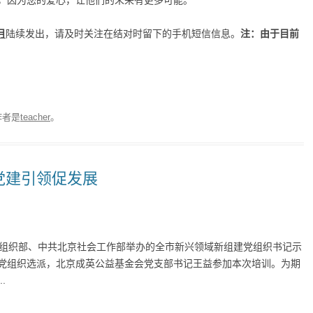
，因为您的爱心，让他们的未来有更多可能。
月
陆续发出，请及时关注在结对时留下的手机短信信息。
注：由于目前
作者是
teacher
。
党建引领促发展
京市委组织部、中共北京社会工作部举办的全市新兴领域新组建党组织书记示
党组织选派，北京成英公益基金会党支部书记王益参加本次培训。为期
.