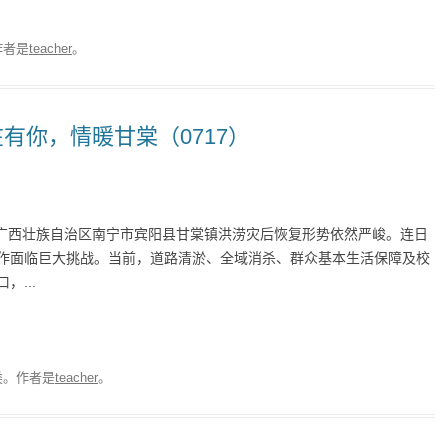
作者是
teacher
。
在有你，情暖甘棠（0717）
，广西壮族自治区南宁市宾阳县甘棠镇洪涝灾后恢复形势依然严峻。连日
作面临巨大挑战。当前，道路清淤、全域消杀、群众基本生活保障及校
...
类。
作者是
teacher
。