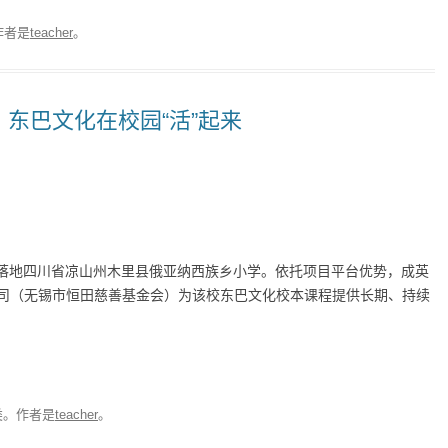
作者是
teacher
。
东巴文化在校园“活”起来
正式落地四川省凉山州木里县俄亚纳西族乡小学。依托项目平台优势，成英
司（无锡市恒田慈善基金会）为该校东巴文化校本课程提供长期、持续
类。
作者是
teacher
。