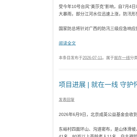
受今年10号台风“美莎克”影响，自7月
大暴雨，部分江河水位迅速上涨，防汛形
国家防总将针对广西的防汛三级应急响应提
阅读全文
本条目发布于
2026-07-11
。属于
就在一线
分
项目进展 | 就在一线 守护
发表回复
2026年6月9日，北京成英公益
基金会收
东峪村四面环山、沟道密布，是山体滑坡
41名、80岁以上高龄老人11名，自主避险.