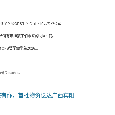
收到了众多OFS奖学金同学的高考成绩单
给所有牵挂孩子们未来的“小O”们。
7名OFS奖学金学生
2026...
作者是
teacher
。
桂在有你，首批物资送达广西宾阳