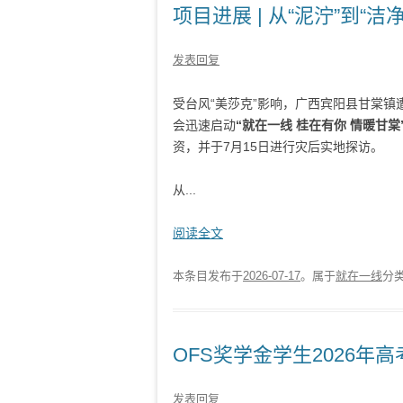
项目进展 | 从“泥泞”到
发表回复
受台风“美莎克”影响，广西宾阳县甘棠
会迅速启动
“就在一线 桂在有你 情暖甘棠
资，并于7月15日进行灾后实地探访。
从...
阅读全文
本条目发布于
2026-07-17
。属于
就在一线
分
OFS奖学金学生2026年高考
发表回复