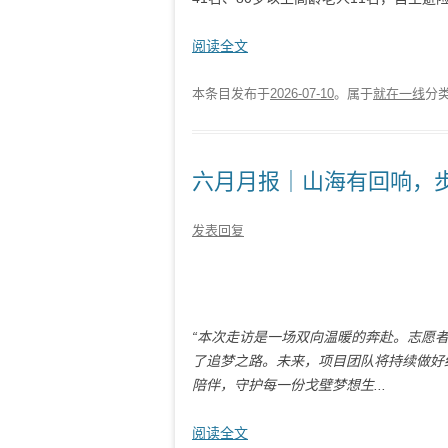
阅读全文
本条目发布于
2026-07-10
。属于
就在一线
分
六月月报｜山海有回响，
发表回复
“本次走访是一场双向温暖的奔赴。志愿
了追梦之路。未来，项目团队将持续做好
陪伴，守护每一份戈壁梦想生...
阅读全文