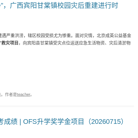
“洁净”，广西宾阳甘棠镇校园灾后重建进行时
镇遭遇严重洪涝，辖区校园受损尤为惨重。面对灾情，北京成英公益基金
”救灾项目
，向宾阳县甘棠镇受灾点位运送应急生活物资、灾后清淤物
类。
作者是
teacher
。
成绩 | OFS升学奖学金项目（20260715）