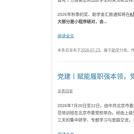
首先十分感谢您对山区学生的关注和支持
2026年秋季的奖、助学金汇款通知将在
8
大部分是小程序结对，会...
阅读全文
本条目发布于
2026-07-23
。属于
助学
分类。
党建丨赋能履职强本领，
发表回复
2026年7月20日至22日，由中共北
范培训班在北京市委党校举办。经由上级
三天的集中研学、专题学习与思路交流，..