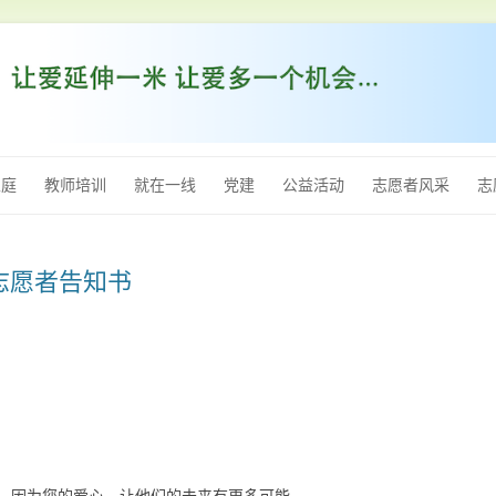
跳
至
家庭
教师培训
就在一线
党建
公益活动
志愿者风采
志
内
容
志愿者告知书