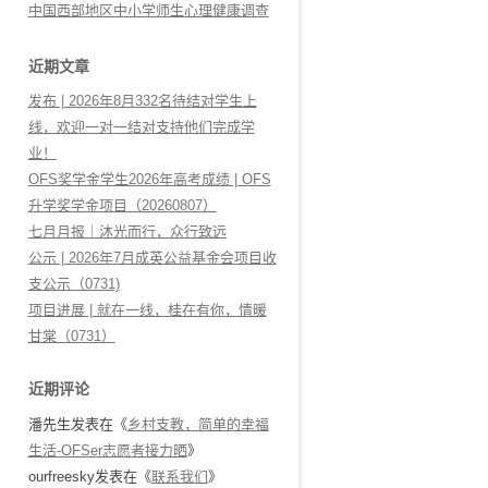
中国西部地区中小学师生心理健康调查
近期文章
发布 | 2026年8月332名待结对学生上
线，欢迎一对一结对支持他们完成学
业！
OFS奖学金学生2026年高考成绩 | OFS
升学奖学金项目（20260807）
七月月报｜沐光而行，众行致远
公示 | 2026年7月成英公益基金会项目收
支公示（0731)
项目进展 | 就在一线，桂在有你，情暖
甘棠（0731）
近期评论
潘先生
发表在《
乡村支教，简单的幸福
生活-OFSer志愿者接力晒
》
ourfreesky
发表在《
联系我们
》