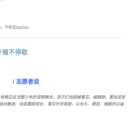
类。
作者是
teacher
。
步履不停歇
/ 志愿者说
者亲眼见证戈壁少年的坚韧微光，孩子们也因被看见、被鼓励，更加坚定
结对跟进、动态跟踪成长、落实升学奖励，以长久、稳定、细腻的公益